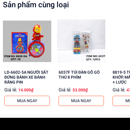
Sản phẩm cùng loại
LD-6602-5A NGƯỜI SẮT
6037F TÚI ĐÀN GÕ GỖ
8819-5 TÚI BABY 1C
ĐỨNG BÁNH XE BÁNH
THÚ 8 PHÍM
KHỚP, M
RĂNG PIN
+ LƯỢC
Giá lẻ:
Giá lẻ:
Giá lẻ:
14.000₫
53.000₫
4
MUA NGAY
MUA NGAY
M