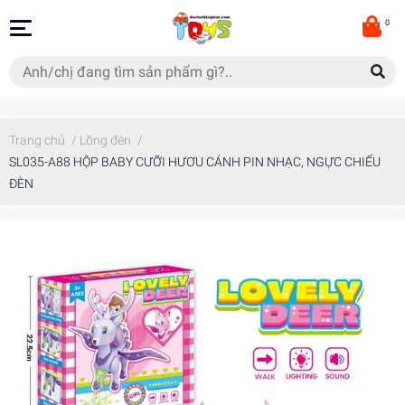
0
Trang chủ
/
Lồng đèn
/
SL035-A88 HỘP BABY CƯỠI HƯƠU CÁNH PIN NHẠC, NGỰC CHIẾU
ĐÈN