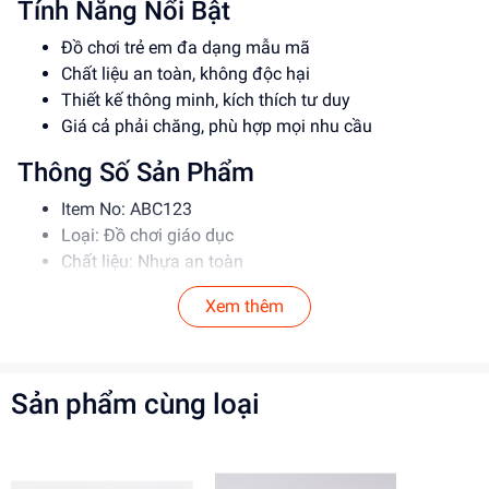
Tính Năng Nổi Bật
Đồ chơi trẻ em đa dạng mẫu mã
Chất liệu an toàn, không độc hại
Thiết kế thông minh, kích thích tư duy
Giá cả phải chăng, phù hợp mọi nhu cầu
Thông Số Sản Phẩm
Item No: ABC123
Loại: Đồ chơi giáo dục
Chất liệu: Nhựa an toàn
Độ tuổi phù hợp: 3-6 tuổi
Xem thêm
Hướng Dẫn Sử Dụng
Đọc kỹ hướng dẫn trước khi sử dụng
Cho bé chơi dưới sự giám sát của phụ huynh
Sản phẩm cùng loại
Vệ sinh thường xuyên để đảm bảo an toàn
Lợi Ích Phát Triển