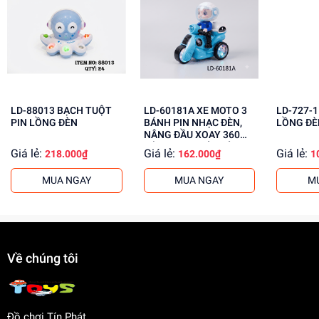
Kích thích tư duy sáng tạo
Phát triển kỹ năng giải quyết vấn đề
Tăng cường khả năng tập trung
Mua ngay tại
dochoitinphat.com
, chúng tôi cung cấp giá sỉ
cho khách buôn. Liên hệ ngay để được tư vấn!
LD-88013 BẠCH TUỘT
LD-60181A XE MOTO 3
LD-727-1 ROBO PI
PIN LỒNG ĐÈN
BÁNH PIN NHẠC ĐÈN,
LỒNG ĐÈ
NÂNG ĐẦU XOAY 360
ĐỘ, PHUN KHÓI, CÓ
Giá lẻ:
Giá lẻ:
Giá lẻ:
218.000₫
162.000₫
1
NGƯỜI Police
MUA NGAY
MUA NGAY
M
Về chúng tôi
Đồ chơi Tín Phát