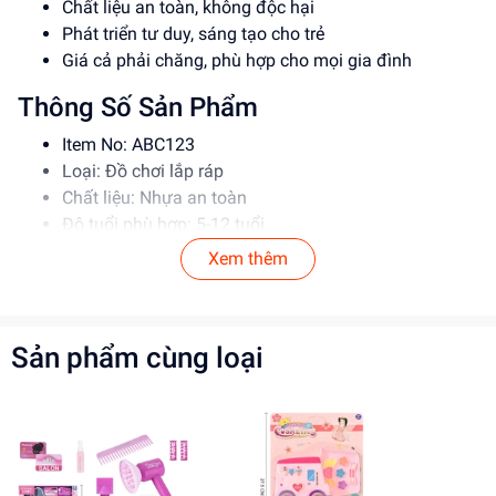
Chất liệu an toàn, không độc hại
Phát triển tư duy, sáng tạo cho trẻ
Giá cả phải chăng, phù hợp cho mọi gia đình
Thông Số Sản Phẩm
Item No: ABC123
Loại: Đồ chơi lắp ráp
Chất liệu: Nhựa an toàn
Độ tuổi phù hợp: 5-12 tuổi
Xem thêm
Hướng Dẫn Sử Dụng
Đọc kỹ hướng dẫn trước khi sử dụng
Lắp ráp theo đúng trình tự
Sản phẩm cùng loại
Giám sát trẻ khi chơi để đảm bảo an toàn
Lợi Ích Phát Triển
Phát triển tư duy, sáng tạo cho trẻ
Rèn luyện kỹ năng giải quyết vấn đề