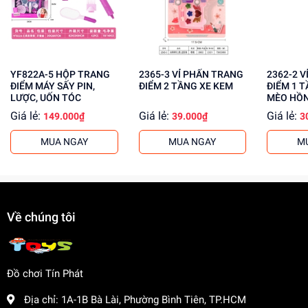
Tăng cường khả năng phối hợp tay mắt
Mua ngay tại
dochoitinphat.com
, chúng tôi cung cấp giá sỉ
cho khách buôn. Liên hệ với chúng tôi để biết thêm thông
tin!
YF822A-5 HỘP TRANG
2365-3 VỈ PHẤN TRANG
2362-2 VỈ PHẤN TRANG
ĐIỂM MÁY SẤY PIN,
ĐIỂM 2 TẦNG XE KEM
ĐIỂM 1 
LƯỢC, UỐN TÓC
MÈO HỒ
Giá lẻ:
Giá lẻ:
Giá lẻ:
149.000₫
39.000₫
3
MUA NGAY
MUA NGAY
M
Về chúng tôi
Đồ chơi Tín Phát
Địa chỉ:
1A-1B Bà Lài, Phường Bình Tiên, TP.HCM