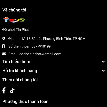
Rèn luyện kỹ năng giải quyết vấn đề
Tăng cường khả năng phối hợp tay mắt
Về chúng tôi
Mua ngay tại
dochoitinphat.com
, chúng tôi cung cấp giá sỉ
cho khách buôn. Liên hệ ngay để biết thêm thông tin!
Đồ chơi Tín Phát
Địa chỉ:
1A-1B Bà Lài, Phường Bình Tiên, TP.HCM
Số điện thoại:
0377910199
Email:
dochoitinphat@gmail.com
Tìm hiểu thêm
Hỗ trợ khách hàng
Theo dõi chúng tôi
Phương thức thanh toán