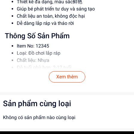
Thiết kế đa dạng, màu sắc鲜艳
Giúp bé phát triển tư duy và sáng tạo
Chất liệu an toàn, không độc hại
Dễ dàng lắp ráp và tháo rời
Thông Số Sản Phẩm
Item No: 12345
Loại: Đồ chơi lắp ráp
Chất liệu: Nhựa
Độ tuổi phù hợp: 3-12 tuổi
Xem thêm
Hướng Dẫn Sử Dụng
Đọc kỹ hướng dẫn trước khi sử dụng
Lắp ráp theo đúng trình tự
Sản phẩm cùng loại
Để xa tầm tay trẻ em khi không sử dụng
Lợi Ích Phát Triển
Không có sản phẩm nào cùng loại
Phát triển tư duy và sáng tạo