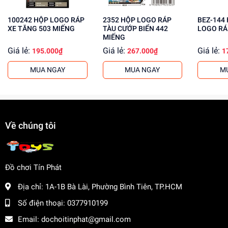
Mua ngay tại
dochoitinphat.com
, chúng tôi cung cấp giá sỉ
cho khách buôn. Liên hệ ngay để biết thêm thông tin!
100242 HỘP LOGO RÁP
2352 HỘP LOGO RÁP
BEZ-144 HỘP ẾCH
XE TĂNG 503 MIẾNG
TÀU CƯỚP BIỂN 442
LOGO RÁ
MIẾNG
Giá lẻ:
Giá lẻ:
Giá lẻ:
195.000₫
267.000₫
1
MUA NGAY
MUA NGAY
M
Về chúng tôi
Đồ chơi Tín Phát
Địa chỉ:
1A-1B Bà Lài, Phường Bình Tiên, TP.HCM
Số điện thoại:
0377910199
Email:
dochoitinphat@gmail.com