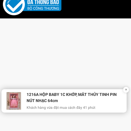
✕
1216A HỘP BABY 1C KHỚP, MẮT THỦY TINH PIN
NÚT NHẠC 64cm
Khách hàng vừa đặt mua cách đây 41 phút