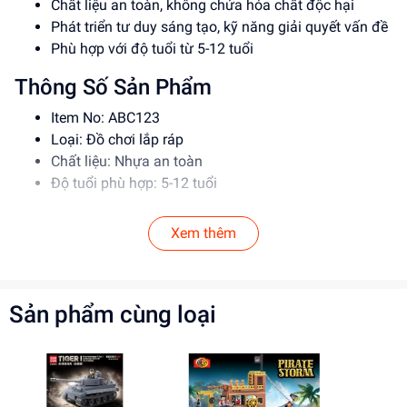
Chất liệu an toàn, không chứa hóa chất độc hại
Phát triển tư duy sáng tạo, kỹ năng giải quyết vấn đề
Phù hợp với độ tuổi từ 5-12 tuổi
Thông Số Sản Phẩm
Item No: ABC123
Loại: Đồ chơi lắp ráp
Chất liệu: Nhựa an toàn
Độ tuổi phù hợp: 5-12 tuổi
Hướng Dẫn Sử Dụng
Xem thêm
Đọc kỹ hướng dẫn trước khi sử dụng
Lắp ráp theo đúng trình tự để đảm bảo an toàn
Giám sát trẻ em khi sử dụng đồ chơi
Sản phẩm cùng loại
Lợi Ích Phát Triển
Phát triển tư duy sáng tạo, kỹ năng giải quyết vấn đề
Rèn luyện kỹ năng phối hợp, làm việc nhóm