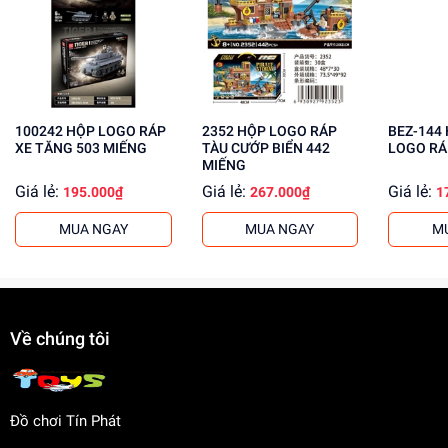
Tăng cường khả năng quan sát, phân tích
Mua ngay tại
dochoitinphat.com
, chúng tôi cung cấp giá sỉ
cho khách buôn. Liên hệ ngay để biết thêm thông tin!
100242 HỘP LOGO RÁP
2352 HỘP LOGO RÁP
BEZ-144 HỘP ẾCH
XE TĂNG 503 MIẾNG
TÀU CƯỚP BIỂN 442
LOGO RÁ
MIẾNG
Giá lẻ:
Giá lẻ:
Giá lẻ:
195.000₫
267.000₫
1
MUA NGAY
MUA NGAY
M
Về chúng tôi
Đồ chơi Tín Phát