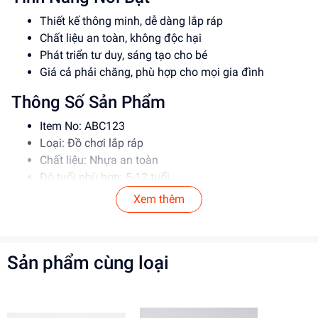
Thiết kế thông minh, dễ dàng lắp ráp
Chất liệu an toàn, không độc hại
Phát triển tư duy, sáng tạo cho bé
Giá cả phải chăng, phù hợp cho mọi gia đình
Thông Số Sản Phẩm
Item No: ABC123
Loại: Đồ chơi lắp ráp
Chất liệu: Nhựa an toàn
Độ tuổi phù hợp: 5-12 tuổi
Xem thêm
Hướng Dẫn Sử Dụng
Đọc kỹ hướng dẫn trước khi sử dụng
Lắp ráp theo đúng trình tự để đảm bảo an toàn
Sản phẩm cùng loại
Giám sát trẻ khi chơi để tránh tai nạn
Lợi Ích Phát Triển