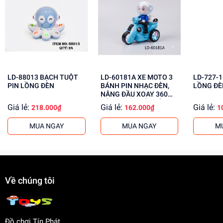
Phát triển tư duy, sáng tạo cho bé
Rèn luyện kỹ năng giải quyết vấn đề
Tăng cường khả năng phối hợp tay mắt
Mua ngay đồ chơi lắp ráp tại
dochoitinphat.com
, chúng tôi
cung cấp giá sỉ cho khách buôn. Liên hệ ngay để biết
thêm thông tin!
LD-88013 BẠCH TUỘT
LD-60181A XE MOTO 3
LD-727-1 ROBO PI
PIN LỒNG ĐÈN
BÁNH PIN NHẠC ĐÈN,
LỒNG ĐÈ
NÂNG ĐẦU XOAY 360
ĐỘ, PHUN KHÓI, CÓ
Giá lẻ:
Giá lẻ:
Giá lẻ:
218.000₫
162.000₫
1
NGƯỜI Police
MUA NGAY
MUA NGAY
M
Về chúng tôi
Đồ chơi Tín Phát