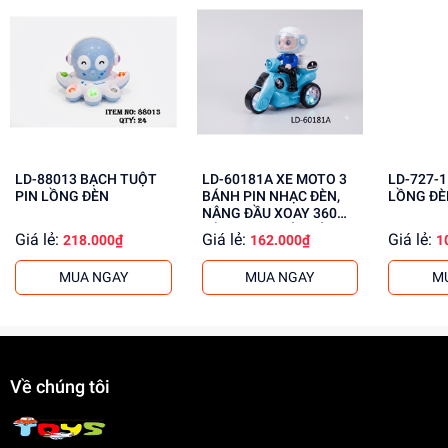
Phát triển tư duy sáng tạo
Tăng cường trí thông minh
Rèn luyện kỹ năng giải quyết vấn đề
Mua ngay đồ chơi lắp ráp tại
dochoitinphat.com
, chúng tôi
cung cấp giá sỉ tốt nhất cho khách buôn. Liên hệ ngay để
biết thêm thông tin!
LD-88013 BẠCH TUỘT
LD-60181A XE MOTO 3
LD-727-1 ROBO PI
PIN LỒNG ĐÈN
BÁNH PIN NHẠC ĐÈN,
LỒNG ĐÈ
NÂNG ĐẦU XOAY 360
ĐỘ, PHUN KHÓI, CÓ
Giá lẻ:
Giá lẻ:
Giá lẻ:
218.000₫
162.000₫
1
NGƯỜI Police
MUA NGAY
MUA NGAY
M
Về chúng tôi