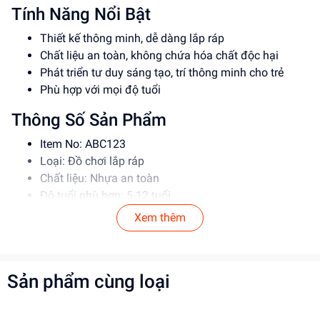
Tính Năng Nổi Bật
Thiết kế thông minh, dễ dàng lắp ráp
Chất liệu an toàn, không chứa hóa chất độc hại
Phát triển tư duy sáng tạo, trí thông minh cho trẻ
Phù hợp với mọi độ tuổi
Thông Số Sản Phẩm
Item No: ABC123
Loại: Đồ chơi lắp ráp
Chất liệu: Nhựa an toàn
Độ tuổi phù hợp: 5-12 tuổi
Xem thêm
Hướng Dẫn Sử Dụng
Đọc kỹ hướng dẫn trước khi sử dụng
Lắp ráp theo đúng trình tự
Sản phẩm cùng loại
Giám sát trẻ khi sử dụng đồ chơi
Lợi Ích Phát Triển