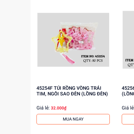
thêm thông tin!
45254F TÚI RỒNG VÒNG TRÁI
4525
TIM, NGÔI SAO ĐÈN (LỒNG ĐÈN)
(LỒN
Giá lẻ:
Giá lẻ
32.000₫
MUA NGAY