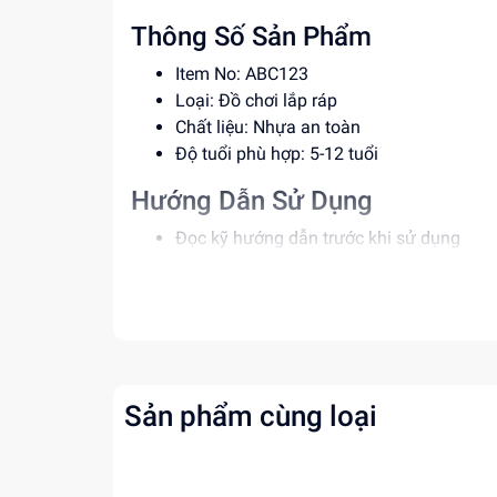
Thông Số Sản Phẩm
Item No: ABC123
Loại: Đồ chơi lắp ráp
Chất liệu: Nhựa an toàn
Độ tuổi phù hợp: 5-12 tuổi
Hướng Dẫn Sử Dụng
Đọc kỹ hướng dẫn trước khi sử dụng
Lắp ráp theo đúng trình tự để đảm bảo a
Giám sát trẻ em khi sử dụng sản phẩm
Lợi Ích Phát Triển
Phát triển tư duy, sáng tạo và kỹ năng gi
Rèn luyện kỹ năng phối hợp và cân bằng
Sản phẩm cùng loại
Tăng cường khả năng tập trung và kiên 
Mua ngay đồ chơi lắp ráp tại
Dochoitinphat.c