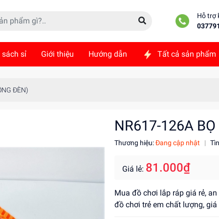
Hỗ trợ
03779
 sách sỉ
Giới thiệu
Hướng dẫn
Tất cả sản phẩm
ức
Liên hệ
ỒNG ĐÈN)
NR617-126A BỌ
Thương hiệu:
Đang cập nhật
|
Tì
81.000₫
Giá lẻ:
Mua đồ chơi lắp ráp giá rẻ, a
đồ chơi trẻ em chất lượng, gi