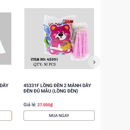
 DÂY
45331F LỒNG ĐÈN 2 MẢNH DÂY
45335F QU
ĐÈN ĐỦ MẪU (LỒNG ĐÈN)
(LỒNG ĐÈN
Giá lẻ:
Giá lẻ:
27.000₫
33.0
MUA NGAY