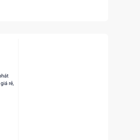
phát
giá rẻ,