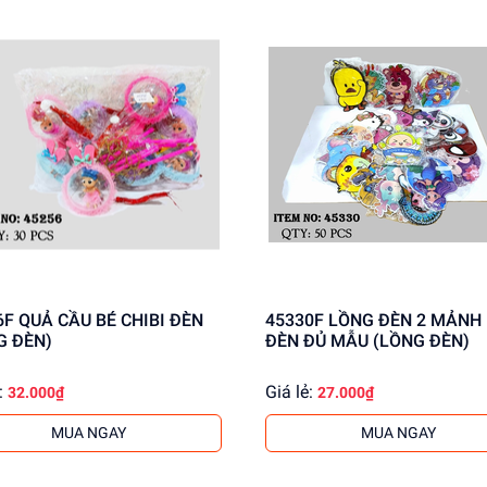
6F QUẢ CẦU BÉ CHIBI ĐÈN
45330F LỒNG ĐÈN 2 MẢNH
G ĐÈN)
ĐÈN ĐỦ MẪU (LỒNG ĐÈN)
:
Giá lẻ:
32.000₫
27.000₫
MUA NGAY
MUA NGAY