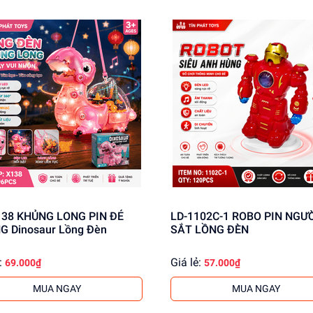
138 KHỦNG LONG PIN ĐẺ
LD-1102C-1 ROBO PIN NGƯ
G Dinosaur Lồng Đèn
SẮT LỒNG ĐÈN
:
Giá lẻ:
69.000₫
57.000₫
MUA NGAY
MUA NGAY