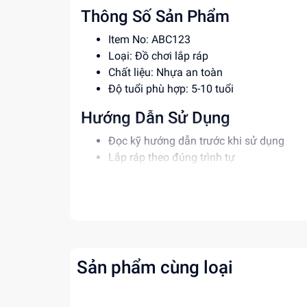
Thông Số Sản Phẩm
Item No: ABC123
Loại: Đồ chơi lắp ráp
Chất liệu: Nhựa an toàn
Độ tuổi phù hợp: 5-10 tuổi
Hướng Dẫn Sử Dụng
Đọc kỹ hướng dẫn trước khi sử dụng
Lắp ráp theo đúng trình tự
Để xa tầm tay trẻ em khi không sử dụng
Lợi Ích Phát Triển
Giúp bé phát triển tư duy, sáng tạo
Rèn luyện kỹ năng giải quyết vấn đề
Tăng cường khả năng phối hợp tay mắt
Sản phẩm cùng loại
Mua ngay tại
dochoitinphat.com
, chúng tôi c
thông tin!