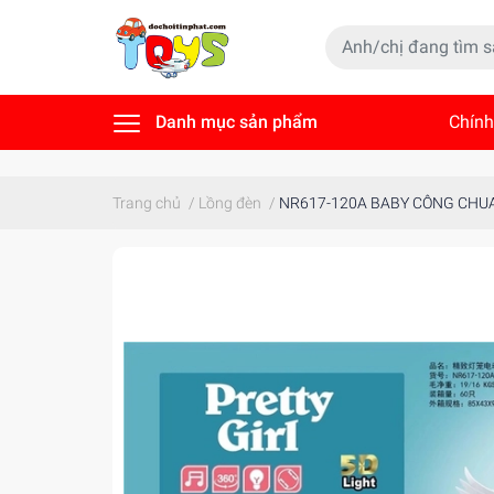
Danh mục sản phẩm
Chính
Tin t
Trang chủ
/
Lồng đèn
/
NR617-120A BABY CÔNG CHUA