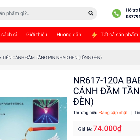
Hỗ trợ
03779
 sách sỉ
Giới thiệu
Hướng dẫn
Tất cả sản phẩm
ức
Liên hệ
 TIÊN CÁNH ĐẦM TẦNG PIN NHẠC ĐÈN (LỒNG ĐÈN)
NR617-120A BA
CÁNH ĐẦM TẦN
ĐÈN)
Thương hiệu:
Đang cập nhật
|
Tì
74.000₫
Giá lẻ: