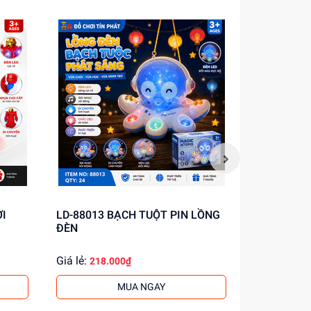
ỜI
LD-88013 BẠCH TUỘT PIN LỒNG
LD-60181A
ĐÈN
NHẠC ĐÈN,
ĐỘ, PHUN K
Giá lẻ:
Giá lẻ:
218.000₫
162.
MUA NGAY