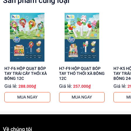
Sản phẩm cùng loại
H7-F6 HỘP QUẠT BÓP
H7-F9 HỘP QUẠT BÓP
H7-K5 HỘP QUẠT BÓP
TAY TRÁI CÂY THỔI XÀ
TAY THỎ THỔI XÀ BÔNG
TAY TRÁI
BÔNG 12C
12C
BÔNG 24
Giá lẻ:
Giá lẻ:
Giá lẻ:
288.000₫
257.000₫
2
MUA NGAY
MUA NGAY
M
Về chúng tôi