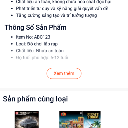
Chất liệu an toàn, không chứa hóa chất độc hại
Phát triển tư duy và kỹ năng giải quyết vấn đề
Tăng cường sáng tạo và trí tưởng tượng
Thông Số Sản Phẩm
Item No: ABC123
Loại: Đồ chơi lắp ráp
Chất liệu: Nhựa an toàn
Độ tuổi phù hợp: 5-12 tuổi
Hướng Dẫn Sử Dụng
Xem thêm
Đọc kỹ hướng dẫn trước khi sử dụng
Lắp ráp theo đúng trình tự để đảm bảo an toàn
Giám sát trẻ em khi sử dụng đồ chơi
Sản phẩm cùng loại
Lợi Ích Phát Triển
Phát triển tư duy và kỹ năng giải quyết vấn đề
Tăng cường sáng tạo và trí tưởng tượng