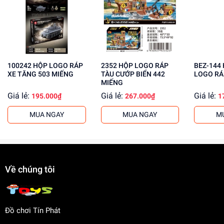
Rèn luyện kỹ năng phối hợp và kiên nhẫn
Mua ngay tại
dochoitinphat.com
, chúng tôi cung cấp giá sỉ
cho khách buôn. Liên hệ với chúng tôi để biết thêm thông
tin!
100242 HỘP LOGO RÁP
2352 HỘP LOGO RÁP
BEZ-144 HỘP ẾCH
XE TĂNG 503 MIẾNG
TÀU CƯỚP BIỂN 442
LOGO RÁ
MIẾNG
Giá lẻ:
Giá lẻ:
Giá lẻ:
195.000₫
267.000₫
1
MUA NGAY
MUA NGAY
M
Về chúng tôi
Đồ chơi Tín Phát