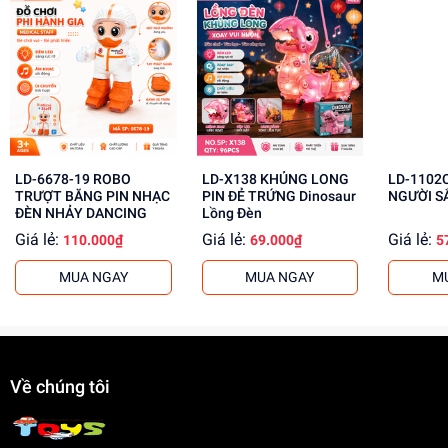
Lợi Ích Phát Triển
Phát triển tư duy, sáng tạo cho trẻ
Giúp trẻ học hỏi, khám phá thế giới xung quanh
Rèn luyện kỹ năng giải quyết vấn đề
Mua ngay đồ chơi lắp ráp tại
dochoitinphat.com
, chúng tôi
cung cấp giá sỉ cho khách buôn. Liên hệ ngay để biết
LD-6678-19 ROBO
LD-X138 KHỦNG LONG
LD-1102
thêm thông tin!
TRƯỢT BĂNG PIN NHẠC
PIN ĐẺ TRỨNG Dinosaur
NGƯỜI S
ĐÈN NHẢY DANCING
Lồng Đèn
Giá lẻ:
Giá lẻ:
Giá lẻ:
110.000₫
69.000₫
5
MUA NGAY
MUA NGAY
M
Về chúng tôi