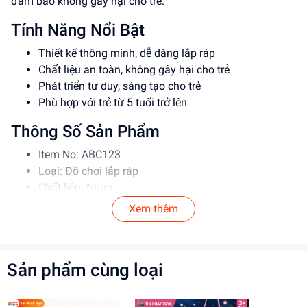
đảm bảo không gây hại cho trẻ.
Tính Năng Nổi Bật
Thiết kế thông minh, dễ dàng lắp ráp
Chất liệu an toàn, không gây hại cho trẻ
Phát triển tư duy, sáng tạo cho trẻ
Phù hợp với trẻ từ 5 tuổi trở lên
Thông Số Sản Phẩm
Item No: ABC123
Loại: Đồ chơi lắp ráp
Chất liệu: Nhựa
Độ tuổi phù hợp: 5-12 tuổi
Xem thêm
Hướng Dẫn Sử Dụng
Đọc kỹ hướng dẫn trước khi sử dụng
Sản phẩm cùng loại
Lắp ráp theo đúng trình tự
Để trẻ chơi dưới sự giám sát của người lớn