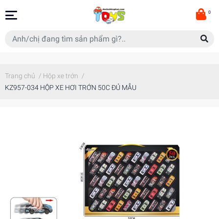
0
Trang chủ
/
Hộp xe trớn
/
KZ957-034 HỘP XE HƠI TRỚN 50C ĐỦ MẪU