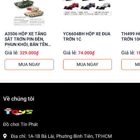
Tăng cường khả năng phối hợp tay mắt
Mua ngay tại
dochoitinphat.com
, chúng tôi cung cấp giá sỉ
cho khách buôn và freeship toàn quốc. Liên hệ ngay để
biết thêm thông tin!
A3506 HỘP XE TĂNG
YC6604BH HỘP XE ĐUA
TH499 HỘP XE ĐUA SẮT
SẮT TRỚN PIN ĐÈN,
TRỚN 1C
TRỚN 10
PHUN KHÓI, BẮN TÊN
LỬA, SẠC USB
Giá lẻ:
Giá lẻ:
Giá lẻ:
329.000₫
74.000₫
1
MUA NGAY
MUA NGAY
M
Về chúng tôi
Đồ chơi Tín Phát
Địa chỉ:
1A-1B Bà Lài, Phường Bình Tiên, TP.HCM