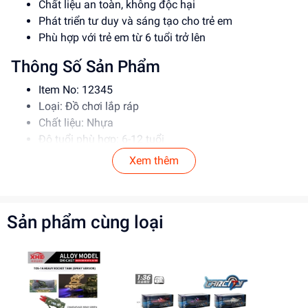
Chất liệu an toàn, không độc hại
Phát triển tư duy và sáng tạo cho trẻ em
Phù hợp với trẻ em từ 6 tuổi trở lên
Thông Số Sản Phẩm
Item No: 12345
Loại: Đồ chơi lắp ráp
Chất liệu: Nhựa
Độ tuổi phù hợp: 6-12 tuổi
Xem thêm
Hướng Dẫn Sử Dụng
Đọc kỹ hướng dẫn trước khi sử dụng
Lắp ráp theo đúng trình tự
Sản phẩm cùng loại
Để xa tầm tay trẻ em khi không sử dụng
Lợi Ích Phát Triển
Phát triển tư duy và sáng tạo
Rèn luyện kỹ năng giải quyết vấn đề