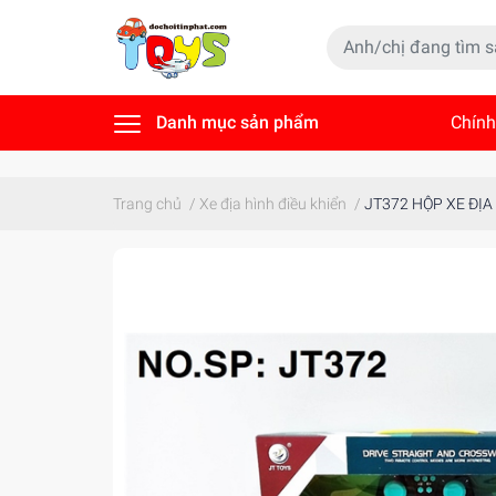
Danh mục sản phẩm
Chính
Tin t
Trang chủ
/
Xe địa hình điều khiển
/
JT372 HỘP XE ĐỊA