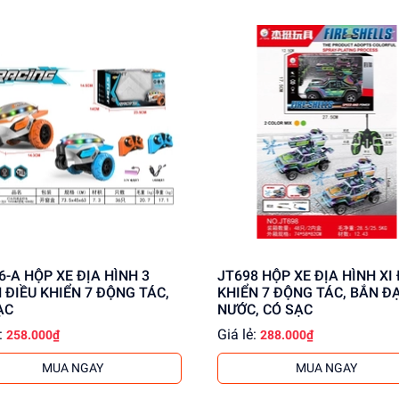
ĐỊA HÌNH 3
JT698 HỘP XE ĐỊA HÌNH XI ĐIỀU
 ĐIỀU KHIỂN 7 ĐỘNG TÁC,
KHIỂN 7 ĐỘNG TÁC, BẮN ĐẠ
ẠC
NƯỚC, CÓ SẠC
:
Giá lẻ:
258.000₫
288.000₫
MUA NGAY
MUA NGAY