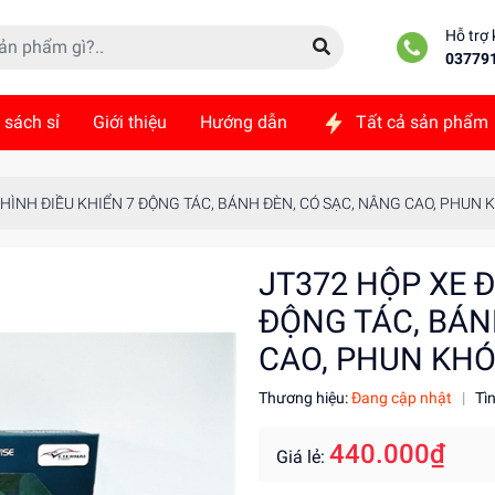
Hỗ trợ
03779
 sách sỉ
Giới thiệu
Hướng dẫn
Tất cả sản phẩm
ức
Liên hệ
 HÌNH ĐIỀU KHIỂN 7 ĐỘNG TÁC, BÁNH ĐÈN, CÓ SẠC, NÂNG CAO, PHUN 
JT372 HỘP XE Đ
ĐỘNG TÁC, BÁN
CAO, PHUN KHÓ
Thương hiệu:
Đang cập nhật
|
Tì
440.000₫
Giá lẻ: