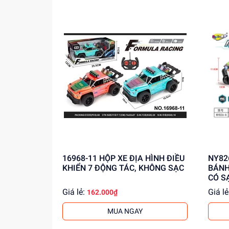
16968-11 HỘP XE ĐỊA HÌNH ĐIỀU
NY826-A HỘP XE 
KHIỂN 7 ĐỘNG TÁC, KHÔNG SẠC
BÁNH
CÓ S
Giá lẻ:
Giá lẻ
162.000₫
MUA NGAY