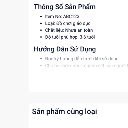
Thông Số Sản Phẩm
Item No: ABC123
Loại: Đồ chơi giáo dục
Chất liệu: Nhựa an toàn
Độ tuổi phù hợp: 3-6 tuổi
Hướng Dẫn Sử Dụng
Đọc kỹ hướng dẫn trước khi sử dụng.
Cho bé chơi dưới sự giám sát của người 
Vệ sinh đồ chơi thường xuyên để đảm bả
Lợi Ích Phát Triển
Phát triển trí tưởng tượng và tư duy của b
Giúp bé nhận biết màu sắc và hình dạng.
Phát triển kỹ năng tay mắt và sự phối hợ
Sản phẩm cùng loại
Mua ngay tại
Dochoitinphat.com
, chúng tôi c