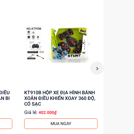
KT910B HỘP XE ĐỊA HÌNH BÁNH
RD115-1Z HỘP XE ĐUA NHỆN CÓ
N BI
XOẮN ĐIỀU KHIỂN XOAY 360 ĐỘ,
NGƯỜI ĐIỀ
CÓ SẠC
KHÔNG SẠ
Giá lẻ:
Giá lẻ:
402.000₫
209.
MUA NGAY