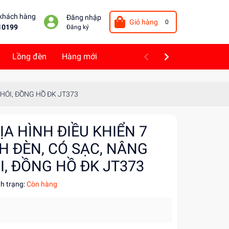
 khách hàng
Đăng nhập
Giỏ hàng
0
10199
Đăng ký
Lồng đèn
Hàng mới
KHÓI, ĐỒNG HỒ ĐK JT373
ỊA HÌNH ĐIỀU KHIỂN 7
H ĐÈN, CÓ SẠC, NÂNG
I, ĐỒNG HỒ ĐK JT373
nh trạng:
Còn hàng