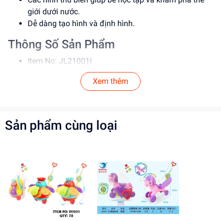
giới dưới nước.
Dễ dàng tạo hình và định hình.
Thông Số Sản Phẩm
Item No: JL21001I
Loại: Đồ chơi tạo hình
Xem thêm
Chất liệu: Đất sét cát
Độ tuổi phù hợp: 3-12 tuổi
Hướng Dẫn Sử Dụng
Sản phẩm cùng loại
Bước 1: Lấy một lượng đất sét cát nặn ra và bắt đầu
tạo hình.
Bước 2: Sử dụng các hình thú biển để tạo ra các
nhân vật dưới nước.
Lưu ý: Sử dụng sản phẩm trong môi trường sạch sẽ
và khô thoáng.
Lợi Ích Phát Triển