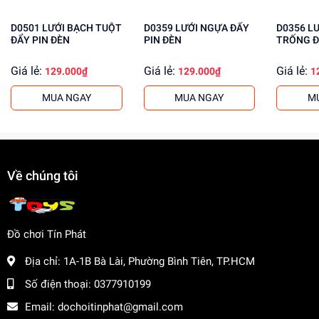
Phát triển tư duy và sáng tạo của trẻ.
D0501 LƯỚI BẠCH TUỘT
D0359 LƯỚI NGỰA ĐẨY
D0356 LƯỚI VOI ĐÁNH
Giúp trẻ học tập và khám phá thế giới xung quanh.
ĐẨY PIN ĐÈN
PIN ĐÈN
TRỐNG Đ
Tăng cường khả năng phối hợp tay mắt.
Giá lẻ:
Giá lẻ:
Giá lẻ:
129.000₫
129.000₫
1
Mua ngay tại
dochoitinphat.com
, chúng tôi cung cấp giá sỉ
cho khách buôn. Liên hệ ngay để có được mức giá tốt
MUA NGAY
MUA NGAY
M
nhất!
Về chúng tôi
Đồ chơi Tín Phát
Địa chỉ:
1A-1B Bà Lài, Phường Bình Tiên, TP.HCM
Số điện thoại:
0377910199
Email:
dochoitinphat@gmail.com