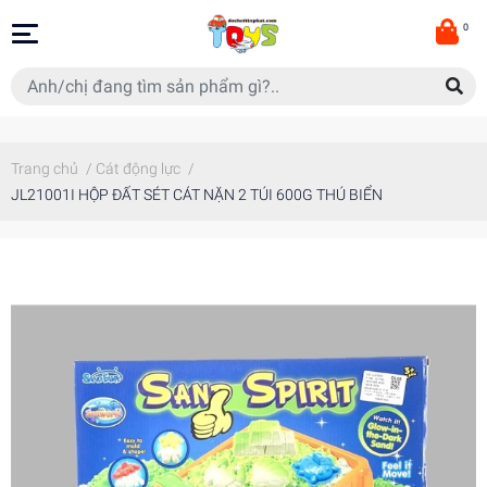
0
Trang chủ
/
Cát động lực
/
JL21001I HỘP ĐẤT SÉT CÁT NẶN 2 TÚI 600G THÚ BIỂN