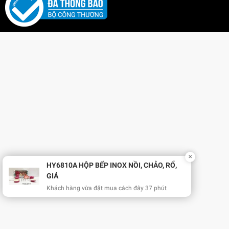
✕
HY6810A HỘP BẾP INOX NỒI, CHẢO, RỔ,
GIÁ
Khách hàng vừa đặt mua cách đây 37 phút