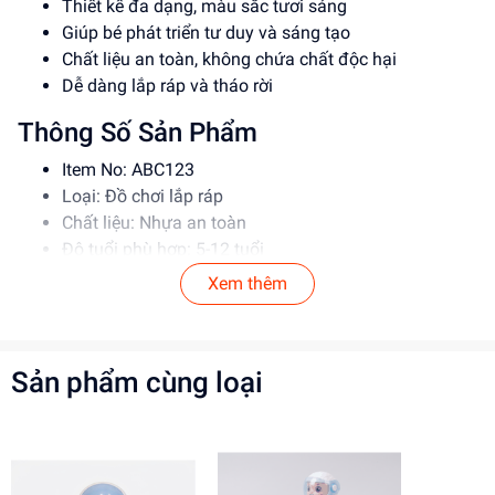
Thiết kế đa dạng, màu sắc tươi sáng
Giúp bé phát triển tư duy và sáng tạo
Chất liệu an toàn, không chứa chất độc hại
Dễ dàng lắp ráp và tháo rời
Thông Số Sản Phẩm
Item No: ABC123
Loại: Đồ chơi lắp ráp
Chất liệu: Nhựa an toàn
Độ tuổi phù hợp: 5-12 tuổi
Xem thêm
Hướng Dẫn Sử Dụng
Đọc kỹ hướng dẫn trước khi sử dụng
Lắp ráp theo đúng trình tự
Sản phẩm cùng loại
Để xa tầm tay trẻ em khi không sử dụng
Lợi Ích Phát Triển
Phát triển tư duy và sáng tạo