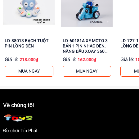
Rèn luyện kỹ năng giải quyết vấn đề
Tăng cường khả năng phối hợp tay mắt
Mua ngay đồ chơi lắp ráp tại
Dochoitinphat.com
, chúng
tôi cung cấp giá sỉ cho khách buôn. Liên hệ ngay để biết
thêm thông tin!
LD-88013 BẠCH TUỘT
LD-60181A XE MOTO 3
LD-727-1 ROBO PI
PIN LỒNG ĐÈN
BÁNH PIN NHẠC ĐÈN,
LỒNG ĐÈ
NÂNG ĐẦU XOAY 360
ĐỘ, PHUN KHÓI, CÓ
Giá lẻ:
Giá lẻ:
Giá lẻ:
218.000₫
162.000₫
1
NGƯỜI Police
MUA NGAY
MUA NGAY
M
Về chúng tôi
Đồ chơi Tín Phát