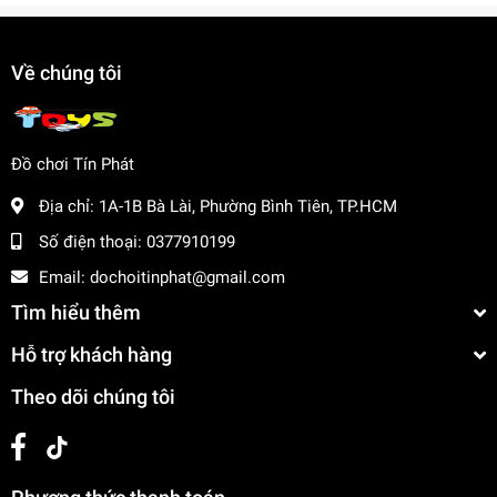
Rèn luyện kỹ năng tay mắt và sự phối hợp
Tăng cường khả năng sáng tạo và khám phá
Về chúng tôi
Mua ngay tại
dochoitinphat.com
, chúng tôi cung cấp giá sỉ
cho khách buôn. Liên hệ với chúng tôi để biết thêm thông
tin!
Đồ chơi Tín Phát
Địa chỉ:
1A-1B Bà Lài, Phường Bình Tiên, TP.HCM
Số điện thoại:
0377910199
Email:
dochoitinphat@gmail.com
Tìm hiểu thêm
Hỗ trợ khách hàng
Theo dõi chúng tôi