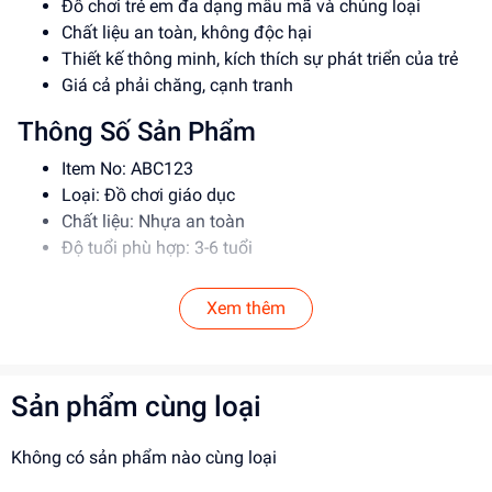
Đồ chơi trẻ em đa dạng mẫu mã và chủng loại
Chất liệu an toàn, không độc hại
Thiết kế thông minh, kích thích sự phát triển của trẻ
Giá cả phải chăng, cạnh tranh
Thông Số Sản Phẩm
Item No: ABC123
Loại: Đồ chơi giáo dục
Chất liệu: Nhựa an toàn
Độ tuổi phù hợp: 3-6 tuổi
Hướng Dẫn Sử Dụng
Xem thêm
Đọc kỹ hướng dẫn trước khi sử dụng
Cho trẻ chơi dưới sự giám sát của người lớn
Tránh để trẻ nuốt phải các bộ phận nhỏ
Sản phẩm cùng loại
Lợi Ích Phát Triển
Không có sản phẩm nào cùng loại
Phát triển tư duy và trí tưởng tượng