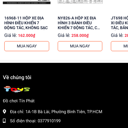
Phát triển kỹ năng tư duy và sáng tạo
Giúp cải thiện khả năng phối hợp tay mắt
16968-11 HỘP XE ĐỊA
NY826-A HỘP XE ĐỊA
JT698 HỘP XE ĐỊA HÌNH
Tăng cường sự tự tin và khám phá của trẻ
HÌNH ĐIỀU KHIỂN 7
HÌNH 3 BÁNH ĐIỀU
XI ĐIỀU 
ĐỘNG TÁC, KHÔNG SẠC
KHIỂN 7 ĐỘNG TÁC, CÓ
TÁC, BẮN
Mua ngay tại
dochoitinphat.com
, chúng tôi cung cấp giá sỉ
SẠC
CÓ SẠC
Giá lẻ:
Giá lẻ:
Giá lẻ:
162.000₫
258.000₫
2
cho khách buôn. Liên hệ ngay để có thông tin chi tiết!
MUA NGAY
MUA NGAY
M
Về chúng tôi
Đồ chơi Tín Phát
Địa chỉ:
1A-1B Bà Lài, Phường Bình Tiên, TP.HCM
Số điện thoại:
0377910199