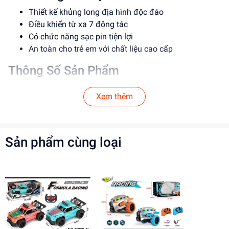
Thiết kế khủng long địa hình độc đáo
Điều khiển từ xa 7 động tác
Có chức năng sạc pin tiện lợi
An toàn cho trẻ em với chất liệu cao cấp
Thông Số Sản Phẩm
Item No: FN236
Xem thêm
Loại: Xe địa hình
Chất liệu: Nhựa cao cấp
Độ tuổi phù hợp: 5-12 tuổi
Sản phẩm cùng loại
Hướng Dẫn Sử Dụng
Bước 1: Sạc pin cho xe trước khi sử dụng
Bước 2: Lắp pin vào bộ điều khiển
Lưu ý: Đảm bảo trẻ em sử dụng dưới sự giám sát
của người lớn
Lợi Ích Phát Triển