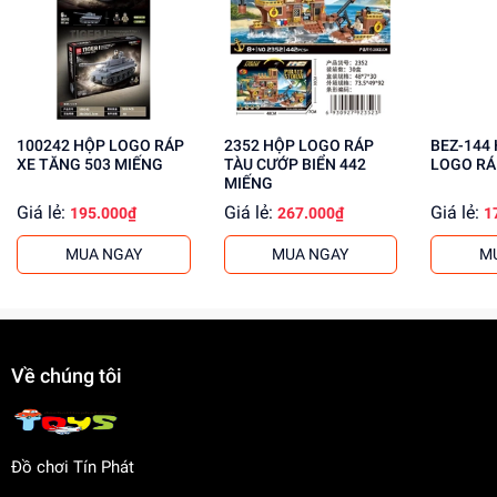
Phát triển trí thông minh, khả năng giải quyết vấn đề
Tăng cường khả năng phối hợp tay mắt
Mua ngay đồ chơi lắp ráp tại
Dochoitinphat.com
, chúng
tôi cung cấp giá sỉ cho khách buôn. Liên hệ ngay để biết
thêm thông tin!
100242 HỘP LOGO RÁP
2352 HỘP LOGO RÁP
BEZ-144 HỘP ẾCH
XE TĂNG 503 MIẾNG
TÀU CƯỚP BIỂN 442
LOGO RÁ
MIẾNG
Giá lẻ:
Giá lẻ:
Giá lẻ:
195.000₫
267.000₫
1
MUA NGAY
MUA NGAY
M
Về chúng tôi
Đồ chơi Tín Phát