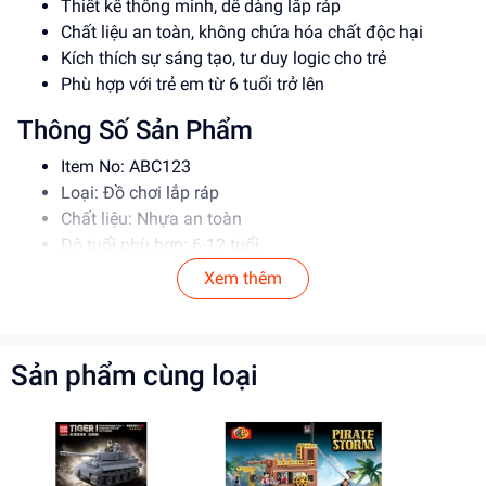
Thiết kế thông minh, dễ dàng lắp ráp
Chất liệu an toàn, không chứa hóa chất độc hại
Kích thích sự sáng tạo, tư duy logic cho trẻ
Phù hợp với trẻ em từ 6 tuổi trở lên
Thông Số Sản Phẩm
Item No: ABC123
Loại: Đồ chơi lắp ráp
Chất liệu: Nhựa an toàn
Độ tuổi phù hợp: 6-12 tuổi
Xem thêm
Hướng Dẫn Sử Dụng
Đọc kỹ hướng dẫn trước khi sử dụng
Lắp ráp theo đúng trình tự để đảm bảo an toàn
Sản phẩm cùng loại
Giám sát trẻ khi chơi để tránh tai nạn
Lợi Ích Phát Triển
Kích thích sự sáng tạo, tư duy logic