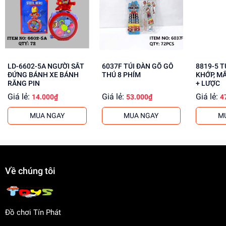
Tăng cường khả năng quan sát, tập trung
Mua ngay tại
dochoitinphat.com
, chúng tôi cung cấp giá sỉ
cho khách buôn. Liên hệ ngay để biết thêm thông tin!
LD-6602-5A NGƯỜI SẮT
6037F TÚI ĐÀN GÕ GỖ
8819-5 TÚI BABY 1C
ĐỨNG BÁNH XE BÁNH
THÚ 8 PHÍM
KHỚP, M
RĂNG PIN
+ LƯỢC
Giá lẻ:
Giá lẻ:
Giá lẻ:
14.000₫
53.000₫
4
MUA NGAY
MUA NGAY
M
Về chúng tôi
Đồ chơi Tín Phát