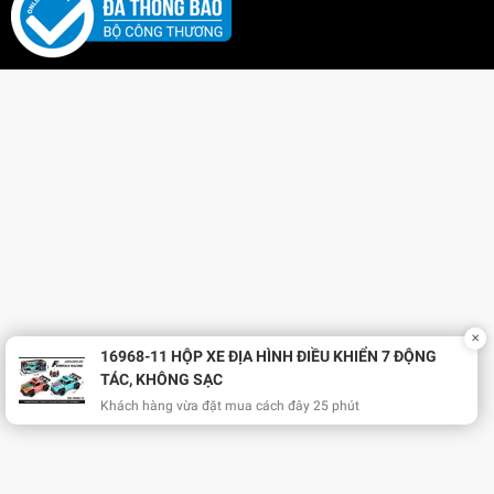
✕
16968-11 HỘP XE ĐỊA HÌNH ĐIỀU KHIỂN 7 ĐỘNG
TÁC, KHÔNG SẠC
Khách hàng vừa đặt mua cách đây 25 phút