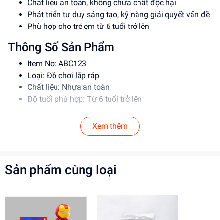
Chất liệu an toàn, không chứa chất độc hại
Phát triển tư duy sáng tạo, kỹ năng giải quyết vấn đề
Phù hợp cho trẻ em từ 6 tuổi trở lên
Thông Số Sản Phẩm
Item No: ABC123
Loại: Đồ chơi lắp ráp
Chất liệu: Nhựa an toàn
Độ tuổi phù hợp: Từ 6 tuổi trở lên
Hướng Dẫn Sử Dụng
Xem thêm
Đọc kỹ hướng dẫn trước khi sử dụng
Lắp ráp theo đúng trình tự để đảm bảo an toàn
Giám sát trẻ em khi sử dụng đồ chơi
Sản phẩm cùng loại
Lợi Ích Phát Triển
Phát triển tư duy sáng tạo, kỹ năng giải quyết vấn đề
Rèn luyện kỹ năng phối hợp, làm việc nhóm