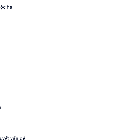
độc hại
n
quyết vấn đề