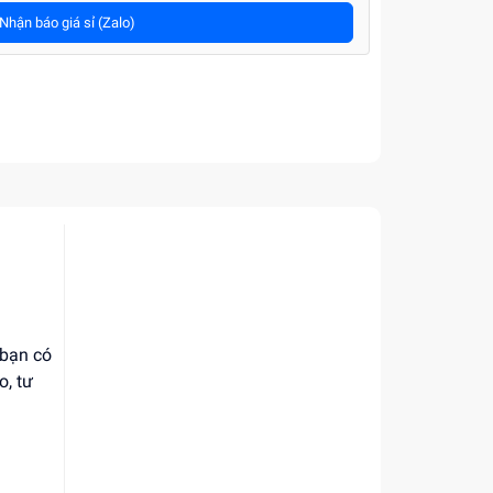
Nhận báo giá sỉ (Zalo)
 bạn có
o, tư