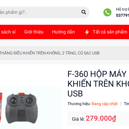
Hỗ trợ
03779
 sách sỉ
Giới thiệu
Hướng dẫn
Tất cả sản phẩm
ức
Liên hệ
THĂNG ĐIỀU KHIỂN TRÊN KHÔNG, 2 TẦNG, CÓ SẠC USB
F-360 HỘP MÁY
KHIỂN TRÊN KH
USB
Thương hiệu:
Đang cập nhật
|
Tì
279.000₫
Giá lẻ: