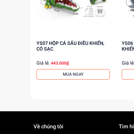
YS07 HỘP CÁ SẤU ĐIỀU KHIỂN,
YS06 HỘP CÁ MẬP XÁM ĐIỀ
CÓ SẠC
KHIỂ
Giá lẻ:
Giá lẻ
443.000₫
MUA NGAY
Về chúng tôi
Tìm h