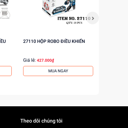
27110 HỘP ROBO ĐIỀU KHIỂN
Y66 HỘP MÁY BAY CHIẾN ĐẤU
ĐIỀU KHIỂ
Giá lẻ:
Giá lẻ:
427.000₫
450.
MUA NGAY
Theo dõi chúng tôi