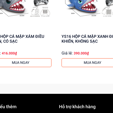
U
YS16 HỘP CÁ MẬP XANH ĐIỀU
N, CÓ SẠC
KHIỂN, KHÔNG SẠC
:
Giá lẻ:
416.000₫
390.000₫
MUA NGAY
MUA NGAY
iểu thêm
Hỗ trợ khách hàng