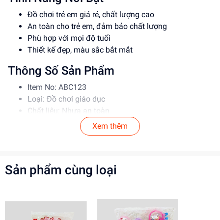
Đồ chơi trẻ em giá rẻ, chất lượng cao
An toàn cho trẻ em, đảm bảo chất lượng
Phù hợp với mọi độ tuổi
Thiết kế đẹp, màu sắc bắt mắt
Thông Số Sản Phẩm
Item No: ABC123
Loại: Đồ chơi giáo dục
Chất liệu: Nhựa an toàn
Độ tuổi phù hợp: 3-6 tuổi
Xem thêm
Hướng Dẫn Sử Dụng
Đọc kỹ hướng dẫn trước khi sử dụng
Sản phẩm cùng loại
Cho trẻ em chơi dưới sự giám sát của phụ huynh
Tránh để trẻ em nuốt phải các bộ phận nhỏ
Lợi Ích Phát Triển