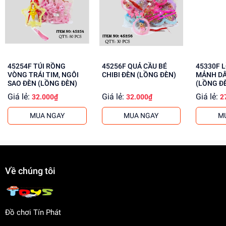
Phát triển tư duy và trí tưởng tượng
Rèn luyện kỹ năng giải quyết vấn đề
Tăng cường khả năng sáng tạo
Mua ngay tại
dochoitinphat.com
, chúng tôi cung cấp giá sỉ
cho khách buôn. Liên hệ với chúng tôi để biết thêm thông
45254F TÚI RỒNG
45256F QUẢ CẦU BÉ
45330F 
tin!
VÒNG TRÁI TIM, NGÔI
CHIBI ĐÈN (LỒNG ĐÈN)
MẢNH DÂ
SAO ĐÈN (LỒNG ĐÈN)
(LỒNG Đ
Giá lẻ:
Giá lẻ:
Giá lẻ:
32.000₫
32.000₫
2
MUA NGAY
MUA NGAY
M
Về chúng tôi
Đồ chơi Tín Phát