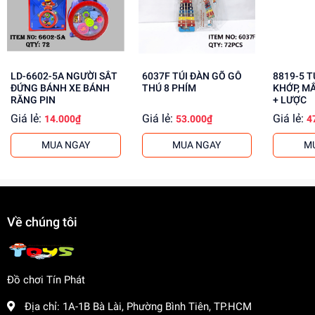
Tăng cường khả năng phối hợp tay mắt
Mua ngay đồ chơi lắp ráp tại
dochoitinphat.com
, chúng tôi
cung cấp giá sỉ cho khách buôn. Liên hệ với chúng tôi để
biết thêm thông tin!
LD-6602-5A NGƯỜI SẮT
6037F TÚI ĐÀN GÕ GỖ
8819-5 TÚI BABY 1C
ĐỨNG BÁNH XE BÁNH
THÚ 8 PHÍM
KHỚP, M
RĂNG PIN
+ LƯỢC
Giá lẻ:
Giá lẻ:
Giá lẻ:
14.000₫
53.000₫
4
MUA NGAY
MUA NGAY
M
Về chúng tôi
Đồ chơi Tín Phát
Địa chỉ:
1A-1B Bà Lài, Phường Bình Tiên, TP.HCM