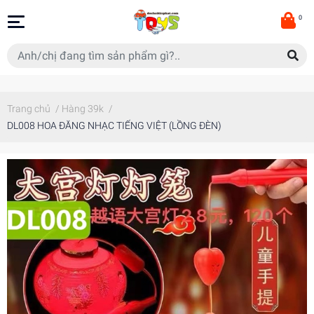
0
Trang chủ
/
Hàng 39k
/
DL008 HOA ĐĂNG NHẠC TIẾNG VIỆT (LỒNG ĐÈN)