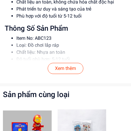
Chất liệu an toàn, không chứa hóa chất độc hại
Phát triển tư duy và sáng tạo của trẻ
Phù hợp với độ tuổi từ 5-12 tuổi
Thông Số Sản Phẩm
Item No: ABC123
Loại: Đồ chơi lắp ráp
Chất liệu: Nhựa an toàn
Độ tuổi phù hợp: 5-12 tuổi
Xem thêm
Hướng Dẫn Sử Dụng
Đọc kỹ hướng dẫn trước khi sử dụng
Lắp ráp theo đúng trình tự
Sản phẩm cùng loại
Giám sát trẻ khi chơi để đảm bảo an toàn
Lợi Ích Phát Triển
Phát triển tư duy và sáng tạo
Rèn luyện kỹ năng giải quyết vấn đề