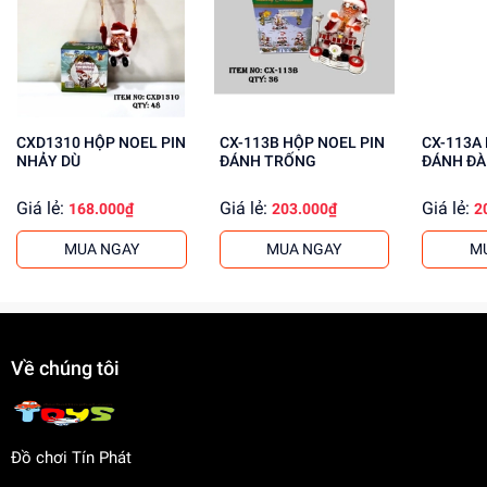
Rèn luyện kỹ năng giải quyết vấn đề
Tăng cường khả năng phối hợp tay mắt
Mua ngay tại
dochoitinphat.com
, chúng tôi cung cấp giá sỉ
cho khách buôn và đảm bảo chất lượng sản phẩm.
CXD1310 HỘP NOEL PIN
CX-113B HỘP NOEL PIN
CX-113A HỘP NOEL PIN
NHẢY DÙ
ĐÁNH TRỐNG
ĐÁNH ĐÀ
Giá lẻ:
Giá lẻ:
Giá lẻ:
168.000₫
203.000₫
2
MUA NGAY
MUA NGAY
M
Về chúng tôi
Đồ chơi Tín Phát