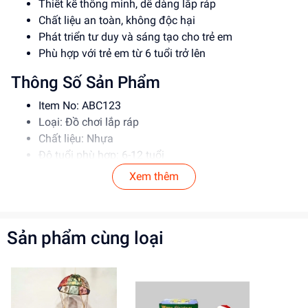
Thiết kế thông minh, dễ dàng lắp ráp
Chất liệu an toàn, không độc hại
Phát triển tư duy và sáng tạo cho trẻ em
Phù hợp với trẻ em từ 6 tuổi trở lên
Thông Số Sản Phẩm
Item No: ABC123
Loại: Đồ chơi lắp ráp
Chất liệu: Nhựa
Độ tuổi phù hợp: 6-12 tuổi
Xem thêm
Hướng Dẫn Sử Dụng
Đọc kỹ hướng dẫn trước khi sử dụng
Lắp ráp theo đúng trình tự
Sản phẩm cùng loại
Để xa tầm tay trẻ em khi không sử dụng
Lợi Ích Phát Triển
Phát triển tư duy và sáng tạo