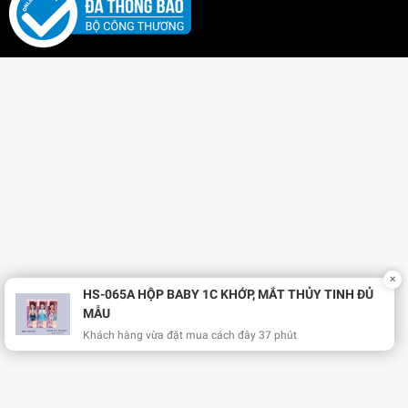
✕
HS-065A HỘP BABY 1C KHỚP, MẮT THỦY TINH ĐỦ
MẪU
Khách hàng vừa đặt mua cách đây 37 phút