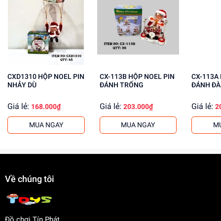
Rèn luyện kỹ năng giải quyết vấn đề
Tăng cường khả năng phối hợp tay mắt
Mua ngay tại
dochoitinphat.com
, chúng tôi cung cấp giá sỉ
cho khách buôn. Liên hệ ngay để biết thêm thông tin!
CXD1310 HỘP NOEL PIN
CX-113B HỘP NOEL PIN
CX-113A HỘP NOEL PIN
NHẢY DÙ
ĐÁNH TRỐNG
ĐÁNH ĐÀ
Giá lẻ:
Giá lẻ:
Giá lẻ:
168.000₫
203.000₫
2
MUA NGAY
MUA NGAY
M
Về chúng tôi
Đồ chơi Tín Phát