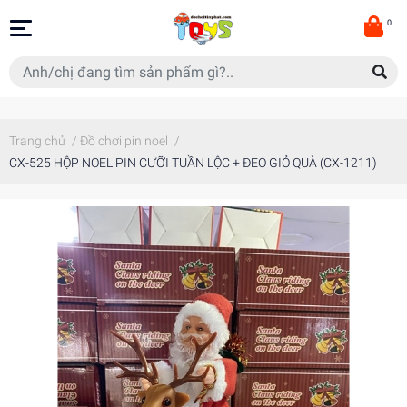
0
Trang chủ
/
Đồ chơi pin noel
/
CX-525 HỘP NOEL PIN CƯỠI TUẦN LỘC + ĐEO GIỎ QUÀ (CX-1211)