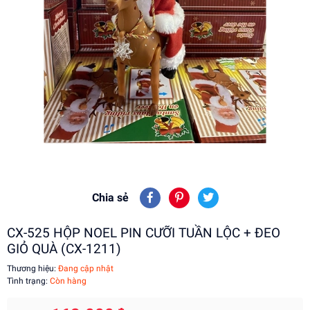
Chia sẻ
CX-525 HỘP NOEL PIN CƯỠI TUẦN LỘC + ĐEO
GIỎ QUÀ (CX-1211)
Thương hiệu:
Đang cập nhật
Tình trạng:
Còn hàng