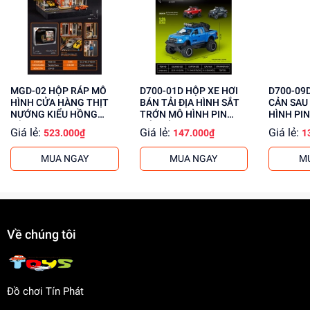
Phát triển tư duy, sáng tạo
Rèn luyện kỹ năng giải quyết vấn đề
Tăng cường khả năng phối hợp tay mắt
Mua ngay đồ chơi lắp ráp tại
Dochoitinphat.com
, chúng
tôi cung cấp giá sỉ cho khách buôn. Liên hệ ngay để biết
MGD-02 HỘP RÁP MÔ
D700-01D HỘP XE HƠI
D700-09D HỘP XE H
thêm thông tin!
HÌNH CỬA HÀNG THỊT
BÁN TẢI ĐỊA HÌNH SẮT
CẢN SAU
NƯỚNG KIỂU HỒNG
TRỚN MÔ HÌNH PIN
HÌNH PI
KÔNG
NÚT ĐÈN
Giá lẻ:
Giá lẻ:
Giá lẻ:
523.000₫
147.000₫
1
MUA NGAY
MUA NGAY
M
Về chúng tôi
Đồ chơi Tín Phát