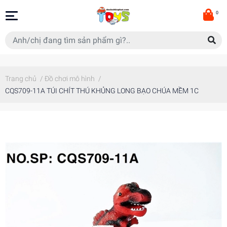
0
Trang chủ
/
Đồ chơi mô hình
/
CQS709-11A TÚI CHÍT THÚ KHỦNG LONG BẠO CHÚA MỀM 1C