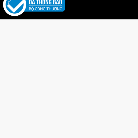
✕
9828 HỘP TRÒ CHƠI NÉM TÚI CÁT KẾT HỢP CỜ
CARO
Khách hàng vừa đặt mua cách đây 55 phút