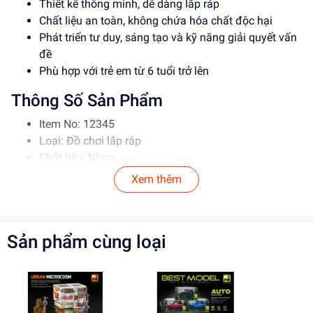
Thiết kế thông minh, dễ dàng lắp ráp
Chất liệu an toàn, không chứa hóa chất độc hại
Phát triển tư duy, sáng tạo và kỹ năng giải quyết vấn
đề
Phù hợp với trẻ em từ 6 tuổi trở lên
Thông Số Sản Phẩm
Item No: 12345
Loại: Đồ chơi lắp ráp
Chất liệu: Nhựa
Độ tuổi phù hợp: 6-12 tuổi
Xem thêm
Hướng Dẫn Sử Dụng
Đọc kỹ hướng dẫn trước khi sử dụng
Sản phẩm cùng loại
Lắp ráp theo đúng trình tự
Để xa tầm tay trẻ em khi không sử dụng
Lợi Ích Phát Triển