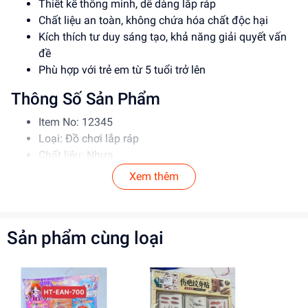
Thiết kế thông minh, dễ dàng lắp ráp
Chất liệu an toàn, không chứa hóa chất độc hại
Kích thích tư duy sáng tạo, khả năng giải quyết vấn
đề
Phù hợp với trẻ em từ 5 tuổi trở lên
Thông Số Sản Phẩm
Item No: 12345
Loại: Đồ chơi lắp ráp
Chất liệu: Nhựa
Độ tuổi phù hợp: 5-12 tuổi
Xem thêm
Hướng Dẫn Sử Dụng
Đọc kỹ hướng dẫn trước khi sử dụng
Sản phẩm cùng loại
Lắp ráp theo đúng trình tự
Giám sát trẻ em khi sử dụng đồ chơi
Lợi Ích Phát Triển