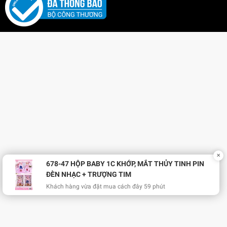
✕
678-47 HỘP BABY 1C KHỚP, MẮT THỦY TINH PIN
ĐÈN NHẠC + TRƯỢNG TIM
Khách hàng vừa đặt mua cách đây 59 phút