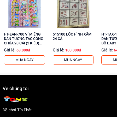
Kích thích tư duy sáng tạo
Phát triển khả năng giải quyết vấn đề
Giúp trẻ em học hỏi, khám phá thế giới xung quanh
Mua ngay tại
dochoitinphat.com
, chúng tôi cung cấp giá sỉ
cho khách buôn. Liên hệ với chúng tôi để biết thêm thông
HT-EAN-700 VỈ MIẾNG
515100 LỐC HÌNH XĂM
HT-TAX-1
tin!
DÁN TƯƠNG TÁC CÔNG
24 CÁI
DÁN TƯƠ
CHÚA 20 CÁI (2 KIỂU)
ĐỒ BABY 
HT-EAN-699
Giá lẻ:
Giá lẻ:
Giá lẻ:
68.000₫
100.000₫
6
MUA NGAY
MUA NGAY
M
Về chúng tôi
Đồ chơi Tín Phát