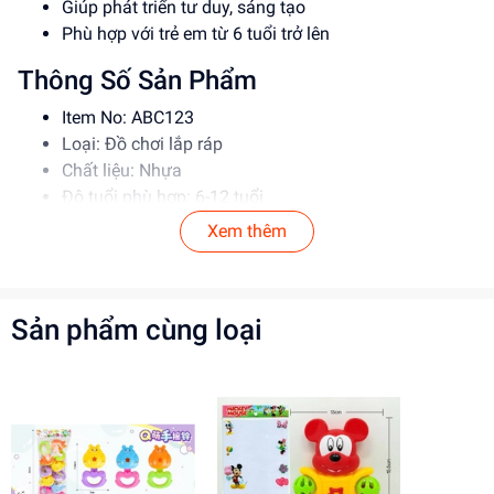
Giúp phát triển tư duy, sáng tạo
Phù hợp với trẻ em từ 6 tuổi trở lên
Thông Số Sản Phẩm
Item No: ABC123
Loại: Đồ chơi lắp ráp
Chất liệu: Nhựa
Độ tuổi phù hợp: 6-12 tuổi
Xem thêm
Hướng Dẫn Sử Dụng
Đọc kỹ hướng dẫn trước khi sử dụng
Lắp ráp theo đúng trình tự
Sản phẩm cùng loại
Để xa tầm tay trẻ em khi không sử dụng
Lợi Ích Phát Triển
Phát triển tư duy, sáng tạo
Rèn luyện kỹ năng giải quyết vấn đề
Tăng cường khả năng phối hợp tay mắt