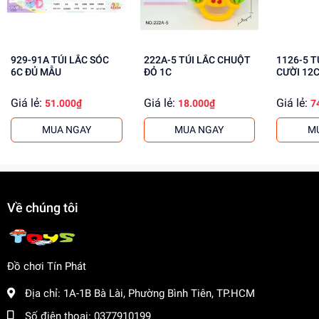
Mua ngay tại
dochoitinphat.com
, chúng tôi cung cấp giá sỉ
cho khách buôn. Liên hệ ngay để có giá tốt nhất!
929-91A TÚI LẮC SÓC
222A-5 TÚI LẮC CHUỘT
1126-5 TÚI LẮC MẶT
6C ĐỦ MẪU
ĐỎ 1C
CƯỜI 12
Giá lẻ:
Giá lẻ:
Giá lẻ:
51.000₫
18.000₫
7
MUA NGAY
MUA NGAY
M
Về chúng tôi
Đồ chơi Tín Phát
Địa chỉ:
1A-1B Bà Lài, Phường Bình Tiên, TP.HCM
Số điện thoại:
0377910199