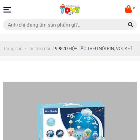
0
Trang chủ
/
Lắc treo nôi
/
9982D HỘP LẮC TREO NÔI PIN, VOI, KHỈ