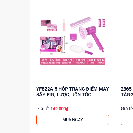
YF822A-5 HỘP TRANG ĐIỂM MÁY
2365-3 VỈ PHẤN TRANG
SẤY PIN, LƯỢC, UỐN TÓC
TẦNG
Giá lẻ:
Giá lẻ
149.000₫
MUA NGAY