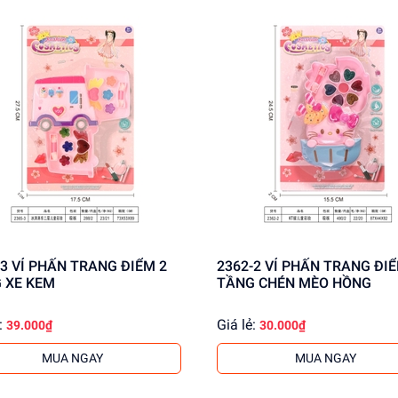
 ĐIỂM 2
2362-2 VỈ PHẤN TRANG ĐIỂM 1
 XE KEM
TẦNG CHÉN MÈO HỒNG
:
Giá lẻ:
39.000₫
30.000₫
MUA NGAY
MUA NGAY