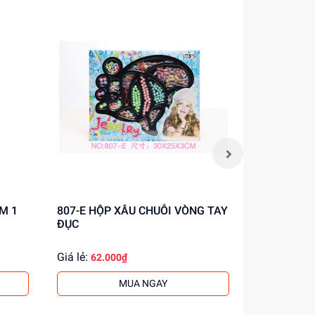
807-E HỘP XÂU CHUỖI VÒNG TAY
657EB-67A HỘP PHẤN TRAN
ĐỤC
ĐIỂM 1 T
Giá lẻ:
Giá lẻ:
62.000₫
59.0
MUA NGAY