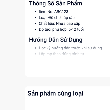
Thông Số Sản Phẩm
Item No: ABC123
Loại: Đồ chơi lắp ráp
Chất liệu: Nhựa cao cấp
Độ tuổi phù hợp: 5-12 tuổi
Hướng Dẫn Sử Dụng
Đọc kỹ hướng dẫn trước khi sử dụng
Lắp ráp theo đúng trình tự
Giám sát trẻ khi sử dụng đồ chơi
Lợi Ích Phát Triển
Phát triển tư duy, sáng tạo
Rèn luyện kỹ năng giải quyết vấn đề
Giúp bé tự tin hơn
Sản phẩm cùng loại
Mua ngay tại
dochoitinphat.com
, chúng tôi c