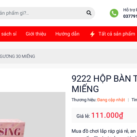
Hỗ trợ
03779
 sách sỉ
Giới thiệu
Hướng dẫn
Tất cả sản phẩm
ức
Liên hệ
 GƯƠNG 30 MIẾNG
9222 HỘP BÀN 
MIẾNG
Thương hiệu:
Đang cập nhật
|
Tì
111.000₫
Giá lẻ:
Mua đồ chơi lắp ráp giá rẻ, an