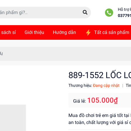
Hỗ trợ
03779
 sách sỉ
Giới thiệu
Hướng dẫn
Tất cả sản phẩm
ức
Liên hệ
ÁI
889-1552 LỐC L
Thương hiệu:
Đang cập nhật
|
Tì
105.000₫
Giá lẻ:
Mua đồ chơi trẻ em giá tốt tạ
an toàn, chất lượng với giá s