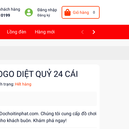
 khách hàng
Đăng nhập
Giỏ hàng
0
10199
Đăng ký
Lồng đèn
Hàng mới
OGO DIỆT QUỶ 24 CÁI
nh trạng:
Hết hàng
i Dochoitinphat.com. Chúng tôi cung cấp đồ chơi
ỉ cho khách buôn. Khám phá ngay!