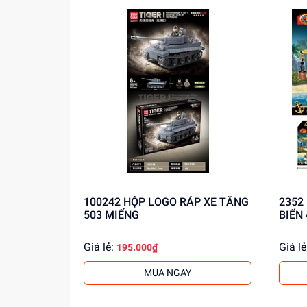
100242 HỘP LOGO RÁP XE TĂNG
2352 HỘP LOGO RÁP TÀU CƯỚP
503 MIẾNG
BIỂN
Giá lẻ:
Giá lẻ
195.000₫
MUA NGAY