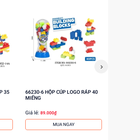
66230-6 HỘP CÚP LOGO RÁP 40
2026-4B HỘP VALI LẮP RÁP ỐC
MIẾNG
VÍT KHỦNG
Giá lẻ:
Giá lẻ:
89.000₫
131.
MUA NGAY