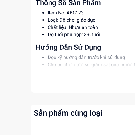
Thông Số Sản Phẩm
Item No: ABC123
Loại: Đồ chơi giáo dục
Chất liệu: Nhựa an toàn
Độ tuổi phù hợp: 3-6 tuổi
Hướng Dẫn Sử Dụng
Đọc kỹ hướng dẫn trước khi sử dụng
Cho bé chơi dưới sự giám sát của người 
Rửa sạch bằng nước và xà phòng sau kh
Lợi Ích Phát Triển
Phát triển tư duy và sáng tạo
Rèn luyện kỹ năng giải quyết vấn đề
Tăng cường khả năng phối hợp và cân b
Sản phẩm cùng loại
Mua ngay tại
dochoitinphat.com
, chúng tôi c