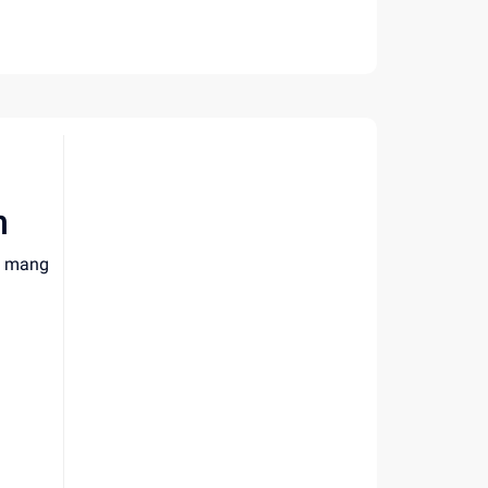
m
ết mang