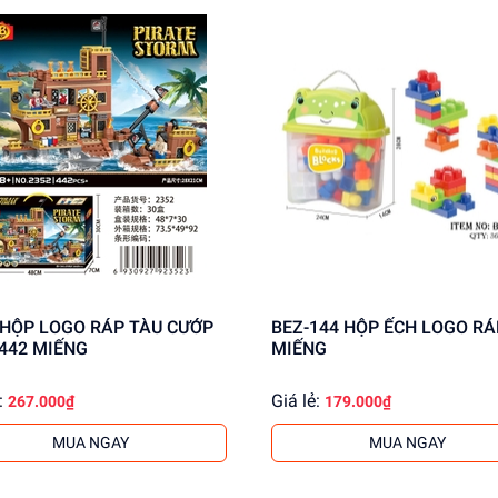
BEZ-144 HỘP ẾCH LOGO RÁP 35
 442 MIẾNG
MIẾNG
:
Giá lẻ:
267.000₫
179.000₫
MUA NGAY
MUA NGAY