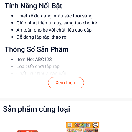
Tính Năng Nổi Bật
Thiết kế đa dạng, màu sắc tươi sáng
Giúp phát triển tư duy, sáng tạo cho trẻ
An toàn cho bé với chất liệu cao cấp
Dễ dàng lắp ráp, tháo rời
Thông Số Sản Phẩm
Item No: ABC123
Loại: Đồ chơi lắp ráp
Chất liệu: Nhựa cao cấp
Độ tuổi phù hợp: 5-12 tuổi
Xem thêm
Hướng Dẫn Sử Dụng
Đọc kỹ hướng dẫn trước khi sử dụng
Sản phẩm cùng loại
Lắp ráp theo đúng trình tự để đảm bảo an toàn
Giám sát trẻ khi chơi để tránh tai nạn
Lợi Ích Phát Triển