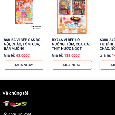
Phát triển tư duy, sáng tạo cho trẻ
Rèn luyện kỹ năng giải quyết vấn đề
Tăng cường khả năng phối hợp tay mắt
Mua ngay đồ chơi lắp ráp tại
dochoitinphat.com
, chúng tôi
cung cấp giá sỉ cho khách buôn. Liên hệ ngay để biết
868-5A VỈ BẾP GAS ĐÔI,
BX74A VỈ BẾP LÒ
A380-342 VỈ BẾP ĐI
thêm thông tin!
NỒI, CHẢO, TÔM, CUA,
NƯỚNG, TÔM, CUA, CÁ,
TỪ, BÌNH
BẮP, MUỖNG
THỊT, NƯỚC NGỌT
CHẢO, NỒ
GẤU
Giá lẻ:
Giá lẻ:
Giá lẻ:
63.000₫
138.000₫
1
MUA NGAY
MUA NGAY
M
Về chúng tôi
Đồ chơi Tín Phát