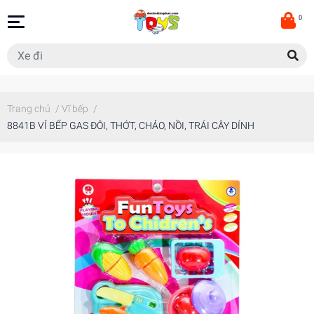
0
Trang chủ
/
Vĩ bếp
/
8841B VỈ BẾP GAS ĐÔI, THỚT, CHẢO, NỒI, TRÁI CÂY DÍNH