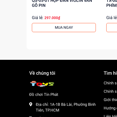
QS-05-01 HỘP ĐÀN VIOLIN VÂN
TX-0011 HỘP ĐÀN O
GỖ PIN
PHÍM
Giá lẻ:
Giá lẻ
297.000₫
MUA NGAY
Về chúng tôi
Tìm h
Chính s
Chính s
Đồ chơi Tín Phát
Giới th
Địa chỉ:
1A-1B Bà Lài, Phường Bình
Hướng 
Tiên, TP.HCM
Liên Hệ