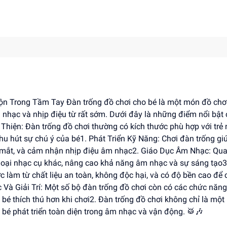
ộn Trong Tầm Tay Đàn trống đồ chơi cho bé là một món đồ chơ
m nhạc và nhịp điệu từ rất sớm. Dưới đây là những điểm nổi bật
 Thiện: Đàn trống đồ chơi thường có kích thước phù hợp với trẻ 
hu hút sự chú ý của bé1. Phát Triển Kỹ Năng: Chơi đàn trống gi
ay mắt, và cảm nhận nhịp điệu âm nhạc2. Giáo Dục Âm Nhạc: Qua
c loại nhạc cụ khác, nâng cao khả năng âm nhạc và sự sáng tạo3
 làm từ chất liệu an toàn, không độc hại, và có độ bền cao để 
c Và Giải Trí: Một số bộ đàn trống đồ chơi còn có các chức năn
 bé thích thú hơn khi chơi2. Đàn trống đồ chơi không chỉ là mộ
úp bé phát triển toàn diện trong âm nhạc và vận động. 🥁🎶