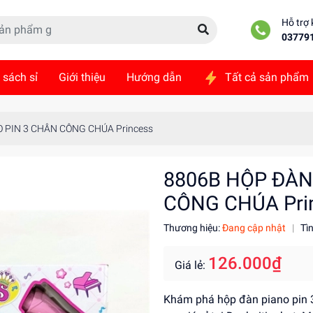
Hỗ trợ
03779
 sách sỉ
Giới thiệu
Hướng dẫn
Tất cả sản phẩm
ức
Liên hệ
 PIN 3 CHÂN CÔNG CHÚA Princess
8806B HỘP ĐÀN
CÔNG CHÚA Pri
Thương hiệu:
Đang cập nhật
|
Tì
126.000₫
Giá lẻ:
Khám phá hộp đàn piano pin 3