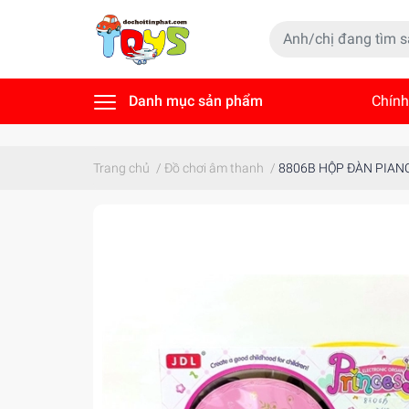
Danh mục sản phẩm
Chính
Tin t
Trang chủ
/
Đồ chơi âm thanh
/
8806B HỘP ĐÀN PIANO