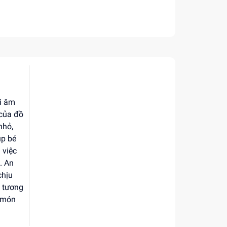
i âm
 của đồ
nhỏ,
úp bé
 việc
. An
chịu
g tương
t món