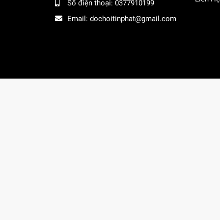
Số điện thoại:
0377910199
Email:
dochoitinphat@gmail.com