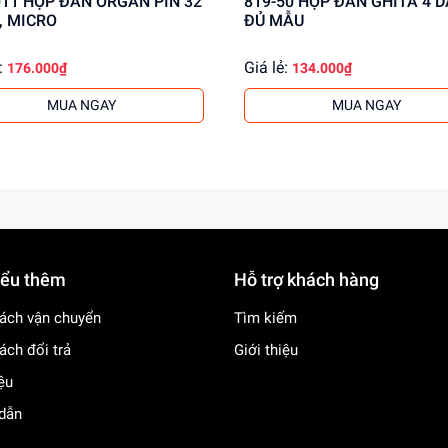
RGAN PIN 32
819-50 HỘP ĐÀN GHITA 4 DÂY
, MICRO
ĐỦ MẪU
:
Giá lẻ:
176.000₫
134.000₫
MUA NGAY
MUA NGAY
iểu thêm
Hỗ trợ khách hàng
ách vận chuyển
Tìm kiếm
ách đổi trả
Giới thiệu
iệu
dẫn