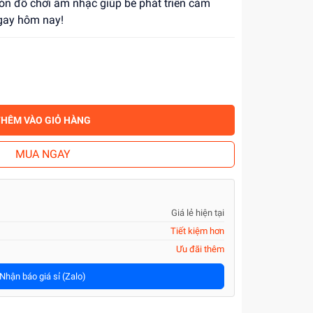
Món đồ chơi âm nhạc giúp bé phát triển cảm
gay hôm nay!
THÊM VÀO GIỎ HÀNG
MUA NGAY
Giá lẻ hiện tại
Tiết kiệm hơn
Ưu đãi thêm
Nhận báo giá sỉ (Zalo)