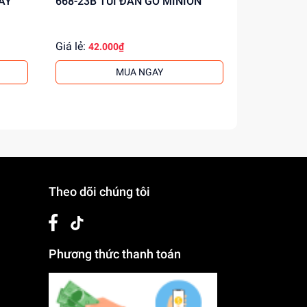
668-23B TÚI ĐÀN GÕ MINION
130D
Giá lẻ:
Giá lẻ:
42.000₫
207.
MUA NGAY
Theo dõi chúng tôi
Phương thức thanh toán