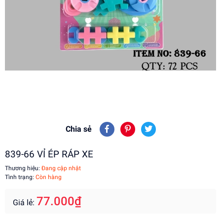
Chia sẻ
839-66 VỈ ÉP RÁP XE
Thương hiệu:
Đang cập nhật
Tình trạng:
Còn hàng
77.000₫
Giá lẻ: