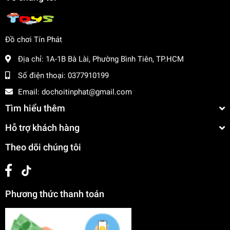
đề
Rèn luyện kỹ năng phối hợp và cân bằng
Tăng cường khả năng tập trung và kiên nhẫn
Đồ chơi Tín Phát
Mua ngay tại
dochoitinphat.com
, chúng tôi cung cấp giá sỉ
cho khách buôn. Liên hệ với chúng tôi để biết thêm thông
Địa chỉ:
1A-1B Bà Lài, Phường Bình Tiên, TP.HCM
tin!
Số điện thoại:
0377910199
Email:
dochoitinphat@gmail.com
Tìm hiểu thêm
Hỗ trợ khách hàng
Theo dõi chúng tôi
Phương thức thanh toán