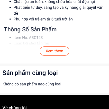
Chất liệu an toàn, không chứa hóa chất độc hại
Phát triển tư duy, sáng tạo và kỹ năng giải quyết vấn
đề
Phù hợp với trẻ em từ 6 tuổi trở lên
Thông Số Sản Phẩm
Item No: ABC123
Loại: Đồ chơi lắp ráp
Chất liệu: Nhựa an toàn
Xem thêm
Độ tuổi phù hợp: 6-12 tuổi
Hướng Dẫn Sử Dụng
Sản phẩm cùng loại
Đọc kỹ hướng dẫn trước khi sử dụng
Lắp ráp theo đúng trình tự để đảm bảo an toàn
Không có sản phẩm nào cùng loại
Giám sát trẻ em khi sử dụng đồ chơi
Lợi Ích Phát Triển
Phát triển tư duy, sáng tạo và kỹ năng giải quyết vấn
Về chúng tôi