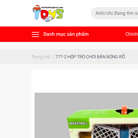
Danh mục sản phẩm
Chính
Tin t
Trang chủ
/
777-2 HỘP TRÒ CHƠI BẮN BÓNG RỔ