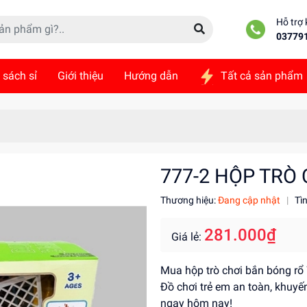
Hỗ trợ
03779
 sách sỉ
Giới thiệu
Hướng dẫn
Tất cả sản phẩm
ức
Liên hệ
777-2 HỘP TRÒ
Thương hiệu:
Đang cập nhật
|
Tì
281.000₫
Giá lẻ:
Mua hộp trò chơi bắn bóng rổ 
Đồ chơi trẻ em an toàn, khuyế
ngay hôm nay!