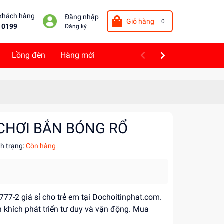
 khách hàng
Đăng nhập
Giỏ hàng
0
10199
Đăng ký
Lồng đèn
Hàng mới
 CHƠI BẮN BÓNG RỔ
nh trạng:
Còn hàng
777-2 giá sỉ cho trẻ em tại Dochoitinphat.com.
n khích phát triển tư duy và vận động. Mua