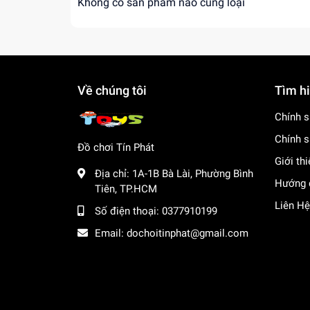
tuyệt vời cho bé!
Không có sản phẩm nào cùng loại
Về chúng tôi
Tìm h
Chính s
Chính s
Đồ chơi Tín Phát
Giới th
Địa chỉ:
1A-1B Bà Lài, Phường Bình
Hướng 
Tiên, TP.HCM
Liên Hệ
Số điện thoại:
0377910199
Email:
dochoitinphat@gmail.com