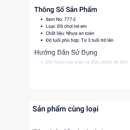
Thông Số Sản Phẩm
Item No: 777-2
Loại: Đồ chơi trẻ em
Chất liệu: Nhựa an toàn
Độ tuổi phù hợp: Từ 3 tuổi trở lên
Hướng Dẫn Sử Dụng
Đặt bóng vào máy và điều chỉnh độ khó
Cho trẻ em chơi và điều chỉnh máy cho 
Đảm bảo vệ sinh sản phẩm thường xuyê
Lợi Ích Phát Triển
Phát triển khả năng tư duy và sáng tạo
Rèn luyện vận động và phối hợp tay mắt
Sản phẩm cùng loại
Tăng cường sự tự tin và kiên nhẫn cho tr
Mua hộp trò chơi bắn bóng rổ 777-2 giá sỉ tại