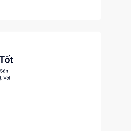
 Tốt
 Sản
ị. Với