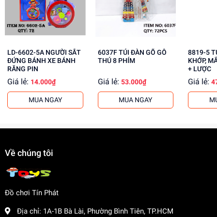
Mua ngay tại
dochoitinphat.com
, chúng tôi cung cấp giá sỉ
cho khách buôn. Liên hệ với chúng tôi để biết thêm thông
tin!
LD-6602-5A NGƯỜI SẮT
6037F TÚI ĐÀN GÕ GỖ
8819-5 TÚI BABY 1C
ĐỨNG BÁNH XE BÁNH
THÚ 8 PHÍM
KHỚP, M
RĂNG PIN
+ LƯỢC
Giá lẻ:
Giá lẻ:
Giá lẻ:
14.000₫
53.000₫
4
MUA NGAY
MUA NGAY
M
Về chúng tôi
Đồ chơi Tín Phát
Địa chỉ:
1A-1B Bà Lài, Phường Bình Tiên, TP.HCM