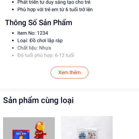
Phát triển tư duy sáng tạo cho trẻ
Phù hợp với trẻ em từ 6 tuổi trở lên
Thông Số Sản Phẩm
Item No: 1234
Loại: Đồ chơi lắp ráp
Chất liệu: Nhựa
Độ tuổi phù hợp: 6-12 tuổi
Hướng Dẫn Sử Dụng
Xem thêm
Đọc kỹ hướng dẫn trước khi sử dụng
Lắp ráp theo đúng trình tự
Giám sát trẻ khi chơi để đảm bảo an toàn
Sản phẩm cùng loại
Lợi Ích Phát Triển
Phát triển tư duy sáng tạo
Rèn luyện kỹ năng giải quyết vấn đề
Tăng cường khả năng phối hợp tay mắt