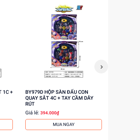
BY979D HỘP SÀN ĐẤU CON
727-263 HỘP CON QUAY 1C + TAY
QUAY SẮT 4C + TAY CẦM DÂY
CẦM
RÚT
Giá lẻ:
Giá lẻ:
394.000₫
59.0
MUA NGAY