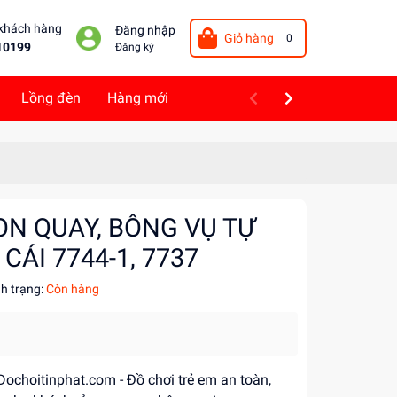
 khách hàng
Đăng nhập
Giỏ hàng
0
10199
Đăng ký
Lồng đèn
Hàng mới
ON QUAY, BÔNG VỤ TỰ
CÁI 7744-1, 7737
nh trạng:
Còn hàng
 Dochoitinphat.com - Đồ chơi trẻ em an toàn,