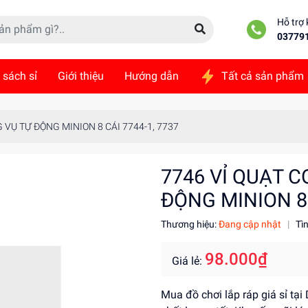
Hỗ trợ
03779
 sách sỉ
Giới thiệu
Hướng dẫn
Tất cả sản phẩm
ức
Liên hệ
 VỤ TỰ ĐỘNG MINION 8 CÁI 7744-1, 7737
7746 VỈ QUẠT C
ĐỘNG MINION 8 
Thương hiệu:
Đang cập nhật
|
Tì
98.000₫
Giá lẻ:
Mua đồ chơi lắp ráp giá sỉ tại