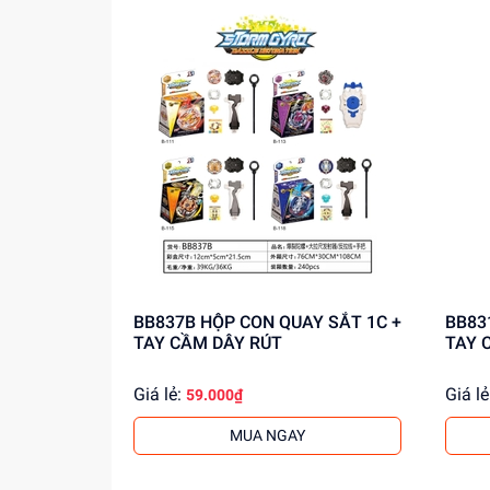
BB837B HỘP CON QUAY SẮT 1C +
BB831B HỘP CON QUA
TAY CẦM DÂY RÚT
TAY 
Giá lẻ:
Giá lẻ
59.000₫
MUA NGAY