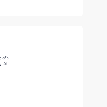
g cấp
g tôi