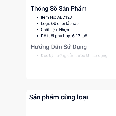
Thông Số Sản Phẩm
Item No: ABC123
Loại: Đồ chơi lắp ráp
Chất liệu: Nhựa
Độ tuổi phù hợp: 6-12 tuổi
Hướng Dẫn Sử Dụng
Đọc kỹ hướng dẫn trước khi sử dụng
Lắp ráp theo đúng trình tự
Để xa tầm tay trẻ em khi không sử dụng
Lợi Ích Phát Triển
Phát triển tư duy và sáng tạo
Rèn luyện kỹ năng giải quyết vấn đề
Sản phẩm cùng loại
Tăng cường khả năng phối hợp tay mắt
Mua ngay tại
dochoitinphat.com
, chúng tôi c