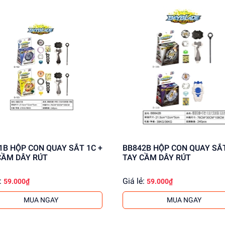
Y SẮT 1C +
BB842B HỘP CON QUAY SẮT 1C +
CẦM DÂY RÚT
TAY CẦM DÂY RÚT
:
Giá lẻ:
59.000₫
59.000₫
MUA NGAY
MUA NGAY