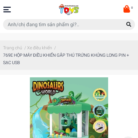
0
Trang chủ
/
Xe điều khiển
/
769E HỘP MÁY ĐIỀU KHIỂN GẮP THÚ TRỨNG KHỦNG LONG PIN +
SẠC USB