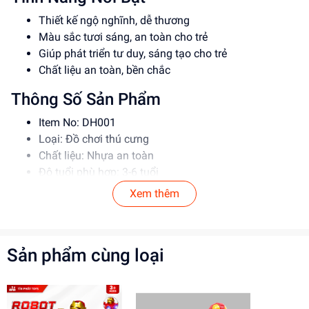
Thiết kế ngộ nghĩnh, dễ thương
Màu sắc tươi sáng, an toàn cho trẻ
Giúp phát triển tư duy, sáng tạo cho trẻ
Chất liệu an toàn, bền chắc
Thông Số Sản Phẩm
Item No: DH001
Loại: Đồ chơi thú cưng
Chất liệu: Nhựa an toàn
Độ tuổi phù hợp: 3-6 tuổi
Xem thêm
Hướng Dẫn Sử Dụng
Hướng dẫn trẻ cách chơi và tương tác với đồ chơi
Giúp trẻ phát triển kỹ năng tư duy và sáng tạo
Sản phẩm cùng loại
Lưu ý: Phụ huynh cần giám sát trẻ khi chơi để đảm
bảo an toàn
Lợi Ích Phát Triển