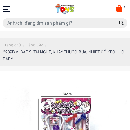
0
Trang chủ
/
Hàng 39k
/
6939B VỈ BÁC SĨ TAI NGHE, KHÂY THUỐC, BÚA, NHIỆT KẾ, KÉO + 1C
BABY