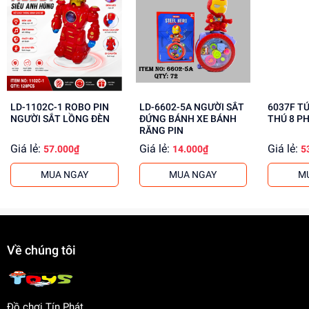
Phát triển tư duy, sáng tạo cho trẻ
Giúp trẻ học hỏi và khám phá thế giới xung quanh
Tăng cường kỹ năng giao tiếp và tương tác xã hội
Mua ngay đồ chơi cáo nhỏ tại
Dochoitinphat.com
, chúng
tôi cung cấp giá sỉ cho khách buôn và đảm bảo chất lượng
LD-1102C-1 ROBO PIN
LD-6602-5A NGƯỜI SẮT
6037F T
sản phẩm.
NGƯỜI SẮT LỒNG ĐÈN
ĐỨNG BÁNH XE BÁNH
THÚ 8 P
RĂNG PIN
Giá lẻ:
Giá lẻ:
Giá lẻ:
57.000₫
14.000₫
5
MUA NGAY
MUA NGAY
M
Về chúng tôi
Đồ chơi Tín Phát