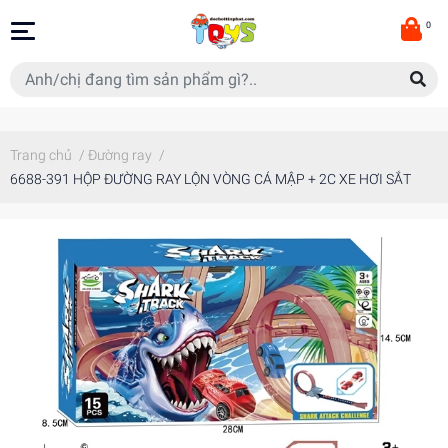
0
Trang chủ
/
Đường ray
/
6688-391 HỘP ĐƯỜNG RAY LỘN VÒNG CÁ MẬP + 2C XE HƠI SẮT