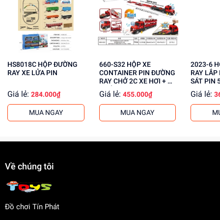
Rèn luyện kỹ năng giải quyết vấn đề
Tăng cường khả năng phối hợp tay mắt
Mua ngay tại
dochoitinphat.com
, chúng tôi cung cấp giá sỉ
cho khách buôn. Liên hệ với chúng tôi để biết thêm thông
tin!
HS8018C HỘP ĐƯỜNG
660-S32 HỘP XE
2023-6 HỘP ĐƯỜNG
RAY XE LỬA PIN
CONTAINER PIN ĐƯỜNG
RAY LẮP
RAY CHỞ 2C XE HƠI + BỆ
SÁT PIN 
PHÓNG
Giá lẻ:
Giá lẻ:
Giá lẻ:
284.000₫
455.000₫
3
MUA NGAY
MUA NGAY
M
Về chúng tôi
Đồ chơi Tín Phát