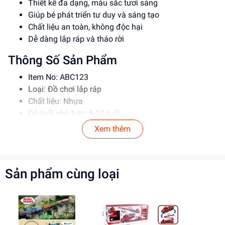
Thiết kế đa dạng, màu sắc tươi sáng
Giúp bé phát triển tư duy và sáng tạo
Chất liệu an toàn, không độc hại
Dễ dàng lắp ráp và tháo rời
Thông Số Sản Phẩm
Item No: ABC123
Loại: Đồ chơi lắp ráp
Chất liệu: Nhựa
Độ tuổi phù hợp: 5-10 tuổi
Xem thêm
Hướng Dẫn Sử Dụng
Đọc kỹ hướng dẫn trước khi sử dụng
Lắp ráp theo đúng trình tự
Sản phẩm cùng loại
Để xa tầm tay trẻ em khi không sử dụng
Lợi Ích Phát Triển
Phát triển tư duy và sáng tạo