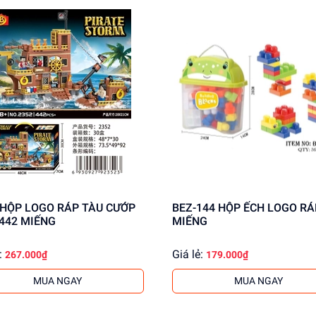
ung cấp giá sỉ cho khách buôn. Liên hệ ngay để biết thêm thông 
BEZ-144 HỘP ẾCH LOGO RÁP 35
 442 MIẾNG
MIẾNG
:
Giá lẻ:
267.000₫
179.000₫
MUA NGAY
MUA NGAY