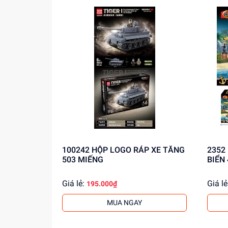
Mua ngay tại
dochoitinphat.com
, chúng tôi c
100242 HỘP LOGO RÁP XE TĂNG
2352 HỘP LOGO RÁP TÀU CƯỚP
503 MIẾNG
BIỂN
Giá lẻ:
Giá lẻ
195.000₫
MUA NGAY