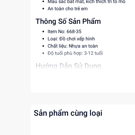
Màu sắc bắt mắt, kích thích trí tò mò
An toàn cho trẻ em
Thông Số Sản Phẩm
Item No: 668-35
Loại: Đồ chơi xếp hình
Chất liệu: Nhựa an toàn
Độ tuổi phù hợp: 3-12 tuổi
Hướng Dẫn Sử Dụng
Đọc kỹ hướng dẫn trước khi sử dụng
Hướng dẫn bé cách ráp hình
Giám sát trẻ khi chơi để đảm bảo an toà
Lợi Ích Phát Triển
Sản phẩm cùng loại
Phát triển tư duy sáng tạo
Rèn luyện trí tưởng tượng
Giúp bé nhận biết màu sắc và hình dạng