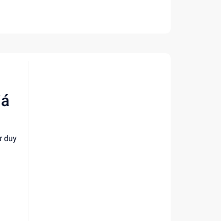
iá
ư duy