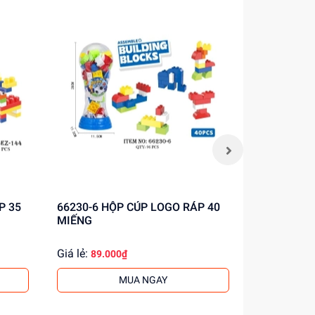
tin!
66230-6 HỘP CÚP LOGO RÁP 40
2026-4B HỘP VALI LẮP RÁP ỐC
MIẾNG
VÍT KHỦNG
Giá lẻ:
Giá lẻ:
89.000₫
131.
MUA NGAY