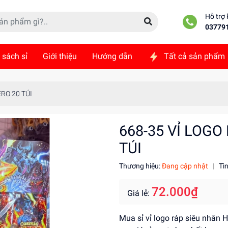
Hỗ trợ
03779
 sách sỉ
Giới thiệu
Hướng dẫn
Tất cả sản phẩm
ức
Liên hệ
RO 20 TÚI
668-35 VỈ LOGO
TÚI
Thương hiệu:
Đang cập nhật
|
Tì
72.000₫
Giá lẻ:
Mua sỉ vỉ logo ráp siêu nhân H