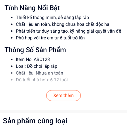
Tính Năng Nổi Bật
Thiết kế thông minh, dễ dàng lắp ráp
Chất liệu an toàn, không chứa hóa chất độc hại
Phát triển tư duy sáng tạo, kỹ năng giải quyết vấn đề
Phù hợp với trẻ em từ 6 tuổi trở lên
Thông Số Sản Phẩm
Item No: ABC123
Loại: Đồ chơi lắp ráp
Chất liệu: Nhựa an toàn
Độ tuổi phù hợp: 6-12 tuổi
Hướng Dẫn Sử Dụng
Xem thêm
Đọc kỹ hướng dẫn trước khi sử dụng
Lắp ráp theo đúng trình tự để đảm bảo an toàn
Giám sát trẻ em khi sử dụng đồ chơi
Sản phẩm cùng loại