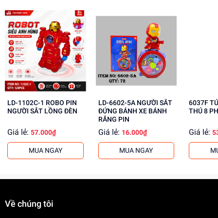
Lợi Ích Phát Triển
Phát triển tư duy sáng tạo, kỹ năng giải quyết vấn đề
Rèn luyện kỹ năng phối hợp, làm việc nhóm
Tăng cường khả năng quan sát, phân tích
Mua ngay tại
dochoitinphat.com
, chúng tôi cung cấp giá sỉ
cho khách buôn. Liên hệ ngay để biết thêm thông tin!
LD-1102C-1 ROBO PIN
LD-6602-5A NGƯỜI SẮT
6037F T
NGƯỜI SẮT LỒNG ĐÈN
ĐỨNG BÁNH XE BÁNH
THÚ 8 P
RĂNG PIN
Giá lẻ:
Giá lẻ:
Giá lẻ:
57.000₫
16.000₫
5
MUA NGAY
MUA NGAY
M
Về chúng tôi