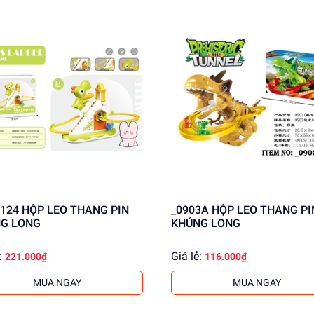
EO THANG PIN
_0903A HỘP LEO THANG PIN
G LONG
KHỦNG LONG
:
Giá lẻ:
221.000₫
116.000₫
MUA NGAY
MUA NGAY