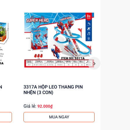
3317A HỘP LEO THANG PIN
616-
NHỆN (3 CON)
Giá lẻ:
Giá lẻ:
92.000₫
164.
MUA NGAY