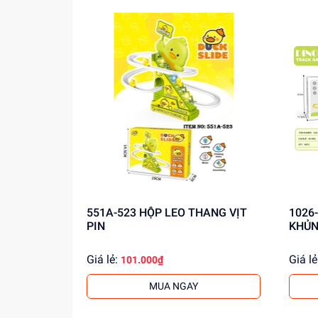
551A-523 HỘP LEO THANG VỊT
1026-124 HỘP L
PIN
KHỦN
Giá lẻ:
Giá lẻ
101.000₫
MUA NGAY