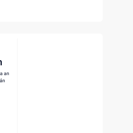
m
ùa an
sản