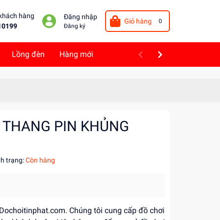
 khách hàng
Đăng nhập
Giỏ hàng
0
10199
Đăng ký
Lồng đèn
Hàng mới
O THANG PIN KHỦNG
nh trạng:
Còn hàng
i Dochoitinphat.com. Chúng tôi cung cấp đồ chơi