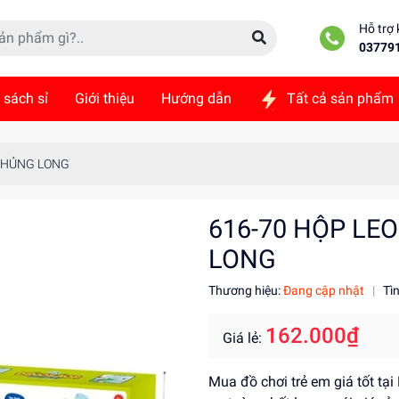
Hỗ trợ
03779
 sách sỉ
Giới thiệu
Hướng dẫn
Tất cả sản phẩm
ức
Liên hệ
 KHỦNG LONG
616-70 HỘP LE
LONG
Thương hiệu:
Đang cập nhật
|
Tì
162.000₫
Giá lẻ:
Mua đồ chơi trẻ em giá tốt tạ