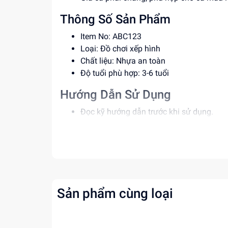
Thông Số Sản Phẩm
Item No: ABC123
Loại: Đồ chơi xếp hình
Chất liệu: Nhựa an toàn
Độ tuổi phù hợp: 3-6 tuổi
Hướng Dẫn Sử Dụng
Đọc kỹ hướng dẫn trước khi sử dụng.
Để trẻ em chơi dưới sự giám sát của ngườ
Tránh để đồ chơi ở nơi ẩm ướt hoặc quá
Lợi Ích Phát Triển
Phát triển trí tưởng tượng và tư duy sáng
Rèn luyện kỹ năng phối hợp và cân bằng.
Sản phẩm cùng loại
Tăng cường khả năng tập trung và kiên 
Mua ngay tại
dochoitinphat.com
, chúng tôi c