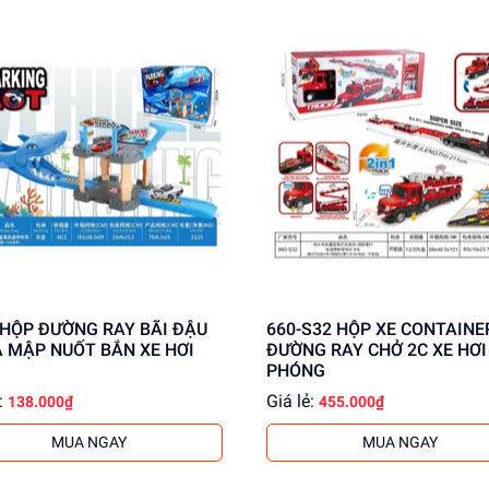
660-S32 HỘP XE CONTAINER PIN
Á MẬP NUỐT BẮN XE HƠI
ĐƯỜNG RAY CHỞ 2C XE HƠI 
PHÓNG
:
Giá lẻ:
138.000₫
455.000₫
MUA NGAY
MUA NGAY