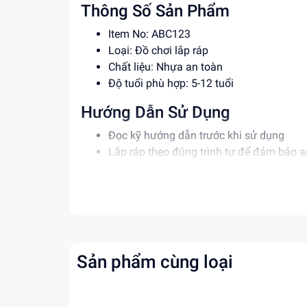
Thông Số Sản Phẩm
Item No: ABC123
Loại: Đồ chơi lắp ráp
Chất liệu: Nhựa an toàn
Độ tuổi phù hợp: 5-12 tuổi
Hướng Dẫn Sử Dụng
Đọc kỹ hướng dẫn trước khi sử dụng
Lắp ráp theo đúng trình tự để đảm bảo a
Giám sát trẻ khi chơi để tránh tai nạn
Lợi Ích Phát Triển
Phát triển tư duy sáng tạo, logic
Rèn luyện kỹ năng giải quyết vấn đề
Tăng cường khả năng phối hợp tay mắt
Sản phẩm cùng loại
Mua ngay tại
dochoitinphat.com
, chúng tôi c