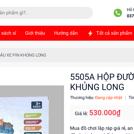
Hỗ 
037
 sách sỉ
Giới thiệu
Hướng dẫn
Tất cả sản phẩm
ức
Liên hệ
ĐẬU XE PIN KHỦNG LONG
5505A HỘP ĐƯỜ
KHỦNG LONG
Thương hiệu:
Đang cập nhật
|
Tì
530.000₫
Giá lẻ:
Mua đồ chơi lắp ráp giá rẻ, a