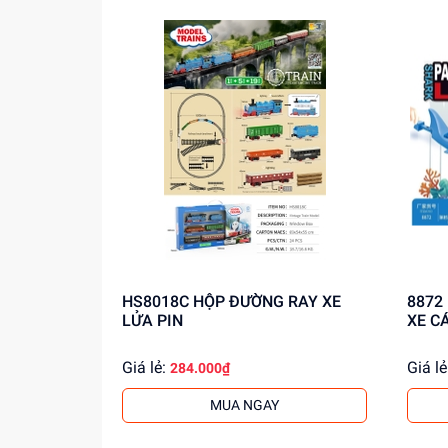
HS8018C HỘP ĐƯỜNG RAY XE
8872 HỘP ĐƯỜNG RAY BÃI ĐẬU
LỬA PIN
XE C
Giá lẻ:
Giá lẻ
284.000₫
MUA NGAY