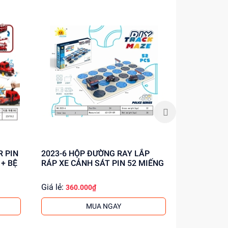
2023-6 HỘP ĐƯỜNG RAY LẮP
L019-16 HỘP ĐƯỜNG RAY ĐẦU
+ BỆ
RÁP XE CẢNH SÁT PIN 52 MIẾNG
KHỦNG LON
HƠI BIẾN 
Giá lẻ:
Giá lẻ:
360.000₫
239.
MUA NGAY