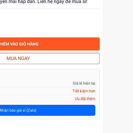
uyến mãi hấp dẫn. Liên hệ ngay để mua sỉ!
THÊM VÀO GIỎ HÀNG
MUA NGAY
Giá lẻ hiện tại
Tiết kiệm hơn
Ưu đãi thêm
Nhận báo giá sỉ (Zalo)