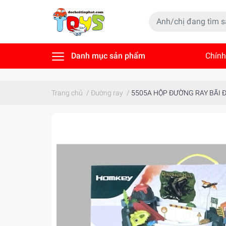
Danh mục sản phẩm
Chính
Tin t
Trang chủ
/
Đường ray
/
5505A HỘP ĐƯỜNG RAY BÃI 