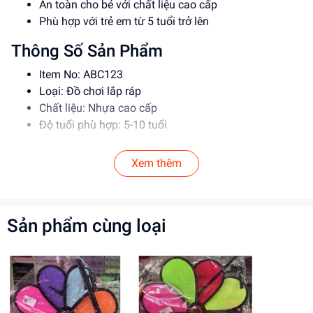
An toàn cho bé với chất liệu cao cấp
Phù hợp với trẻ em từ 5 tuổi trở lên
Thông Số Sản Phẩm
Item No: ABC123
Loại: Đồ chơi lắp ráp
Chất liệu: Nhựa cao cấp
Độ tuổi phù hợp: 5-10 tuổi
Hướng Dẫn Sử Dụng
Xem thêm
Đọc kỹ hướng dẫn trước khi sử dụng
Lắp ráp theo đúng trình tự để đảm bảo an toàn
Giám sát trẻ em khi sử dụng đồ chơi
Sản phẩm cùng loại
Lợi Ích Phát Triển
Giúp bé phát triển tư duy, sáng tạo
Rèn luyện kỹ năng giải quyết vấn đề
Tăng cường khả năng tập trung, kiên nhẫn