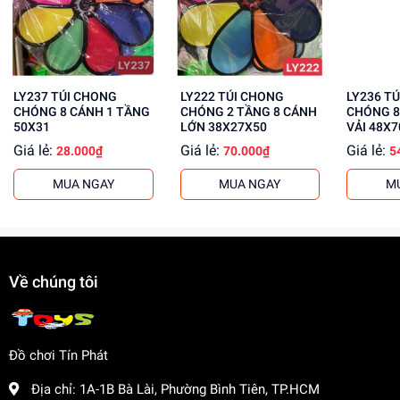
Mua ngay tại
dochoitinphat.com
, chúng tôi cung cấp giá sỉ
cho khách buôn. Liên hệ với chúng tôi để biết thêm thông
tin!
LY237 TÚI CHONG
LY222 TÚI CHONG
LY236 T
CHÓNG 8 CÁNH 1 TẦNG
CHÓNG 2 TẦNG 8 CÁNH
CHÓNG 8
50X31
LỚN 38X27X50
VẢI 48X7
Giá lẻ:
Giá lẻ:
Giá lẻ:
28.000₫
70.000₫
5
MUA NGAY
MUA NGAY
M
Về chúng tôi
Đồ chơi Tín Phát
Địa chỉ:
1A-1B Bà Lài, Phường Bình Tiên, TP.HCM