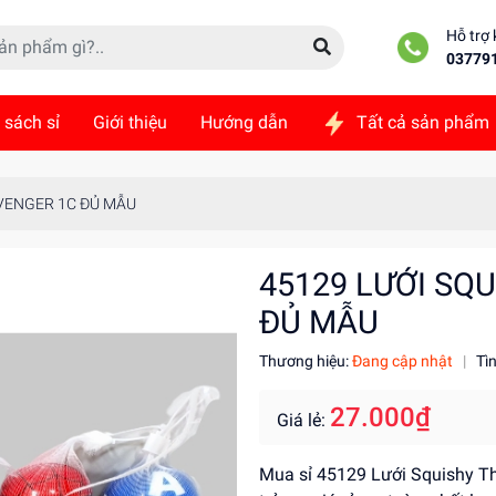
Hỗ trợ
03779
 sách sỉ
Giới thiệu
Hướng dẫn
Tất cả sản phẩm
ức
Liên hệ
AVENGER 1C ĐỦ MẪU
45129 LƯỚI SQ
ĐỦ MẪU
Thương hiệu:
Đang cập nhật
|
Tì
27.000₫
Giá lẻ:
Mua sỉ 45129 Lưới Squishy Th