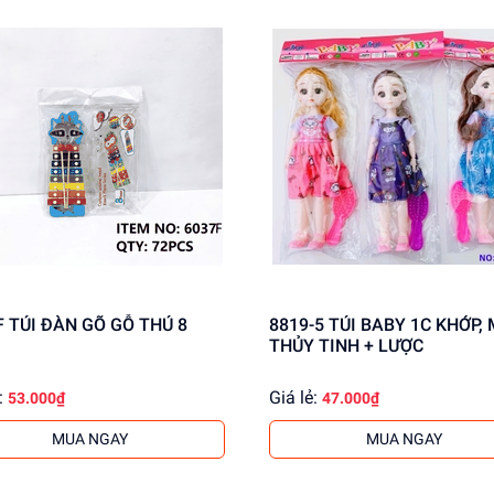
ng cấp giá sỉ cho khách buôn. Liên hệ ngay để có thông tin chi t
F TÚI ĐÀN GÕ GỖ THÚ 8
8819-5 TÚI BABY 1C KHỚP, MẮT
THỦY TINH + LƯỢC
:
Giá lẻ:
53.000₫
47.000₫
MUA NGAY
MUA NGAY