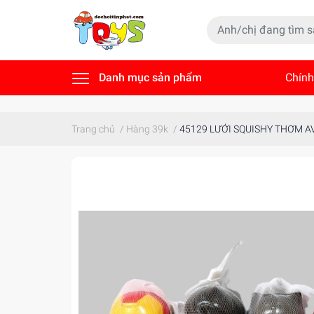
Danh mục sản phẩm
Chính
Tin t
Trang chủ
/
Hàng 39k
/
45129 LƯỚI SQUISHY THƠM 