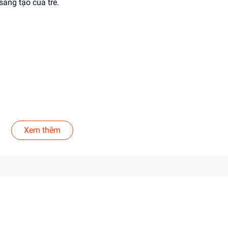
sáng tạo của trẻ.
 phẩm một cách cẩn thận.
Xem thêm
 của sản phẩm.
ẩm.
 tạo.
n vật Avenger.
t vấn đề.