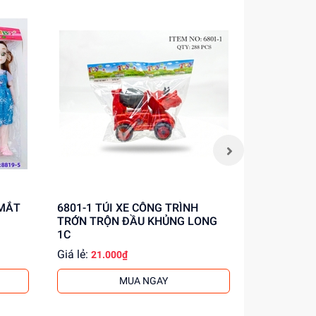
iết!
6801-1 TÚI XE CÔNG TRÌNH
6801-2 TÚI XE CÔNG TRÌNH
TRỚN TRỘN ĐẦU KHỦNG LONG
TRỚN CẨU
1C
Giá lẻ:
Giá lẻ:
21.000₫
21.0
MUA NGAY