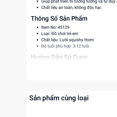
Giúp phát triển trí tưởng tượng và tư duy 
Chất liệu an toàn, không độc hại.
Thông Số Sản Phẩm
Item No: 45129
Loại: Đồ chơi trẻ em
Chất liệu: Lưới squishy thơm
Độ tuổi phù hợp: 3-12 tuổi
Hướng Dẫn Sử Dụng
Hướng dẫn trẻ cách cầm và chơi với sản
Không để trẻ nuốt phải các bộ phận nhỏ
Rửa tay trước và sau khi chơi với sản ph
Lợi Ích Phát Triển
Sản phẩm cùng loại
Phát triển trí tưởng tượng và tư duy sáng
Giúp trẻ nhận biết và tìm hiểu về các nhâ
Tăng cường khả năng tư duy và giải quyế