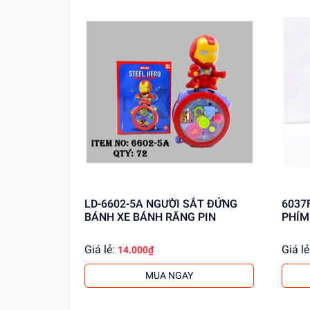
Mua ngay tại
dochoitinphat.com
, chúng tôi cu
LD-6602-5A NGƯỜI SẮT ĐỨNG
6037
BÁNH XE BÁNH RĂNG PIN
PHÍM
Giá lẻ:
Giá lẻ
14.000₫
MUA NGAY