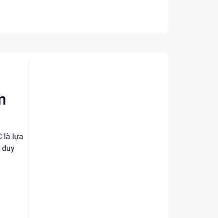
m
 là lựa
ư duy