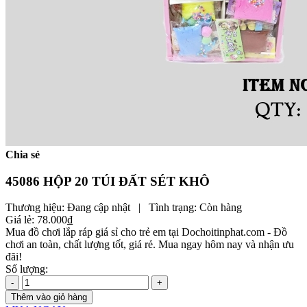
Chia sẻ
45086 HỘP 20 TÚI ĐẤT SÉT KHÔ
Thương hiệu:
Đang cập nhật
|
Tình trạng:
Còn hàng
Giá lẻ:
78.000₫
Mua đồ chơi lắp ráp giá sỉ cho trẻ em tại Dochoitinphat.com - Đồ
chơi an toàn, chất lượng tốt, giá rẻ. Mua ngay hôm nay và nhận ưu
đãi!
Số lượng:
-
+
Thêm vào giỏ hàng