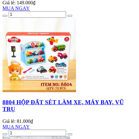
Giá lẻ:
149.000₫
MUA NGAY
8804 HỘP ĐẤT SÉT LÀM XE, MÁY BAY, VŨ
TRỤ
Giá lẻ:
81.000₫
MUA NGAY