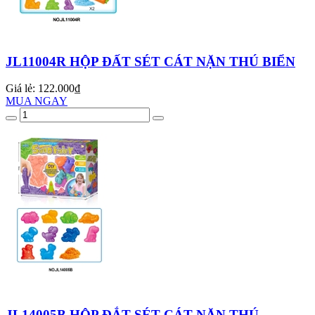
JL11004R HỘP ĐẤT SÉT CÁT NẶN THÚ BIỂN
Giá lẻ:
122.000₫
MUA NGAY
JL14005B HỘP ĐẮT SÉT CÁT NẶN THÚ