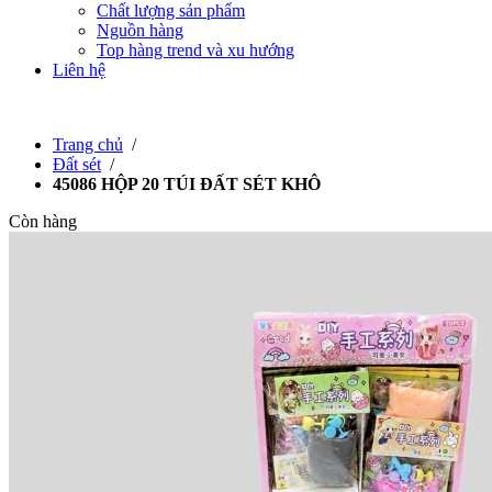
Chất lượng sản phẩm
Nguồn hàng
Top hàng trend và xu hướng
Liên hệ
Trang chủ
/
Đất sét
/
45086 HỘP 20 TÚI ĐẤT SÉT KHÔ
Còn hàng