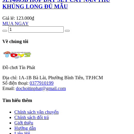
KHỦNG LONG ĐỦ MẪU
Giá lẻ:
123.000₫
MUA NGAY
Về chúng tôi
Đồ chơi Tín Phát
Địa chỉ:
1A-1B Bà Lài, Phường Bình Tiên, TP.HCM
Số điện thoại:
0377910199
Email:
dochoitinphat@gmail.com
Tìm hiểu thêm
Chính sách vận chuyển
Chính sách đổi trả
Giới thiệu
Hướng dẫn
Liên Hệ