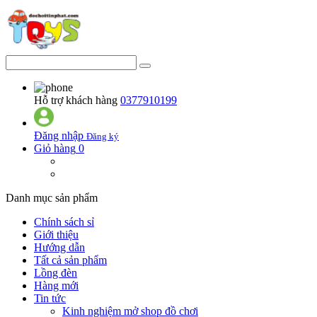
Hỗ trợ khách hàng
0377910199
Đăng nhập
Đăng ký
Giỏ hàng
0
Danh mục sản phẩm
Chính sách sỉ
Giới thiệu
Hướng dẫn
Tất cả sản phẩm
Lồng đèn
Hàng mới
Tin tức
Kinh nghiệm mở shop đồ chơi