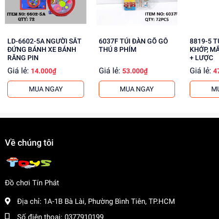
LD-6602-5A NGƯỜI SẮT
6037F TÚI ĐÀN GÕ GỖ
8819-5 TÚI BABY 1C
ĐỨNG BÁNH XE BÁNH
THÚ 8 PHÍM
KHỚP, M
RĂNG PIN
+ LƯỢC
Giá lẻ:
Giá lẻ:
Giá lẻ:
14.000₫
53.000₫
4
MUA NGAY
MUA NGAY
M
Về chúng tôi
Đồ chơi Tín Phát
Địa chỉ:
1A-1B Bà Lài, Phường Bình Tiên, TP.HCM
Số điện thoại:
0377910199