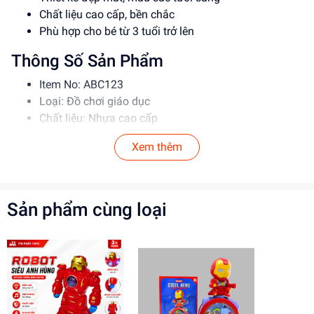
Chất liệu cao cấp, bền chắc
Phù hợp cho bé từ 3 tuổi trở lên
Thông Số Sản Phẩm
Item No: ABC123
Loại: Đồ chơi giáo dục
Chất liệu: Nhựa cao cấp
Độ tuổi phù hợp: 3-6 tuổi
Xem thêm
Hướng Dẫn Sử Dụng
Đọc kỹ hướng dẫn trước khi sử dụng
Cho bé chơi dưới sự giám sát của người lớn
Sản phẩm cùng loại
Tránh để bé nuốt hoặc hít các bộ phận nhỏ
Lợi Ích Phát Triển
Phát triển tư duy và trí tưởng tượng
Rèn luyện kỹ năng giải quyết vấn đề
Tăng cường khả năng sáng tạo