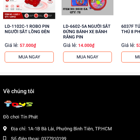
Mua ngay tại
dochoitinphat.com
, chúng tôi cung cấp giá sỉ
cho khách buôn. Liên hệ ngay để biết thêm thông tin!
LD-1102C-1 ROBO PIN
LD-6602-5A NGƯỜI SẮT
6037F T
NGƯỜI SẮT LỒNG ĐÈN
ĐỨNG BÁNH XE BÁNH
THÚ 8 P
RĂNG PIN
Giá lẻ:
Giá lẻ:
Giá lẻ:
57.000₫
14.000₫
5
MUA NGAY
MUA NGAY
M
Về chúng tôi
Đồ chơi Tín Phát
Địa chỉ:
1A-1B Bà Lài, Phường Bình Tiên, TP.HCM
Số điện thoại:
0377910199