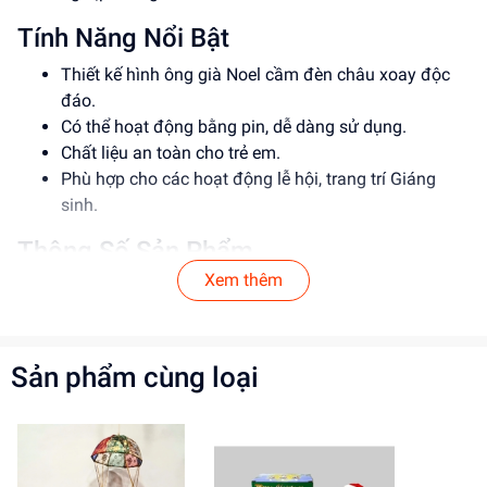
Tính Năng Nổi Bật
Thiết kế hình ông già Noel cầm đèn châu xoay độc
đáo.
Có thể hoạt động bằng pin, dễ dàng sử dụng.
Chất liệu an toàn cho trẻ em.
Phù hợp cho các hoạt động lễ hội, trang trí Giáng
sinh.
Thông Số Sản Phẩm
Xem thêm
Item No: 39258
Loại: Đồ chơi trẻ em
Chất liệu: [Chất liệu sản phẩm]
Độ tuổi phù hợp: [Độ tuổi phù hợp]
Sản phẩm cùng loại
Hướng Dẫn Sử Dụng
Lắp pin vào sản phẩm theo đúng hướng dẫn.
Ấn nút để kích hoạt chức năng xoay của đèn.